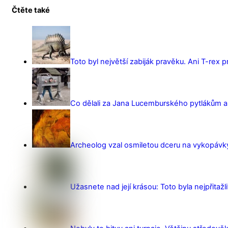
Čtěte také
Toto byl největší zabiják pravěku. Ani T-rex 
Co dělali za Jana Lucemburského pytlákům a z
Archeolog vzal osmiletou dceru na vykopávky 
Užasnete nad její krásou: Toto byla nejpřitažl