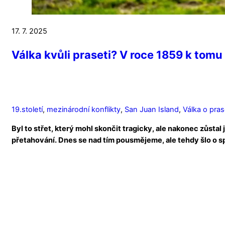
17. 7. 2025
Válka kvůli praseti? V roce 1859 k tom
19.století
,
mezinárodní konflikty
,
San Juan Island
,
Válka o pra
Byl to střet, který mohl skončit tragicky, ale nakonec zůst
přetahování. Dnes se nad tím pousmějeme, ale tehdy šlo o 