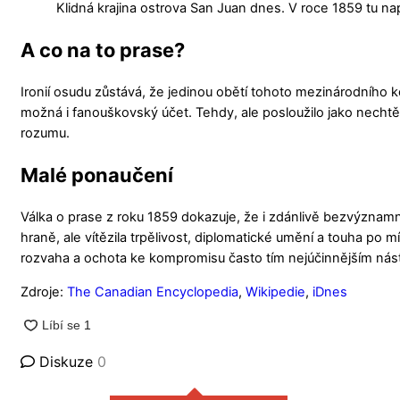
Klidná krajina ostrova San Juan dnes. V roce 1859 tu na
A co na to prase?
Ironií osudu zůstává, že jedinou obětí tohoto mezinárodního ko
možná i fanouškovský účet. Tehdy, ale posloužilo jako necht
rozumu.
Malé ponaučení
Válka o prase z roku 1859 dokazuje, že i zdánlivě bezvýznam
hraně, ale vítězila trpělivost, diplomatické umění a touha po 
rozvaha a ochota ke kompromisu často tím nejúčinnějším nástr
Zdroje:
The Canadian Encyclopedia
,
Wikipedie
,
iDnes
Diskuze
0