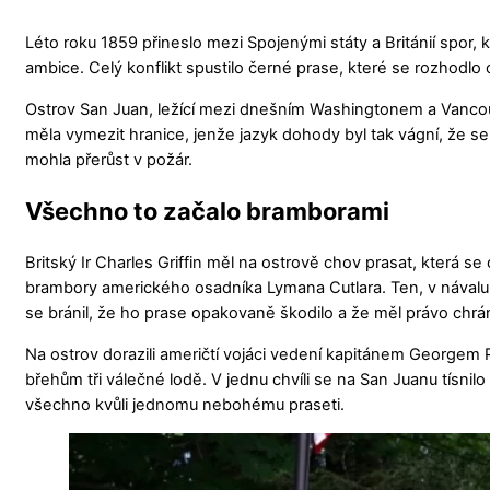
Léto roku 1859 přineslo mezi Spojenými státy a Británií spor
ambice. Celý konflikt spustilo černé prase, které se rozhodl
Ostrov San Juan, ležící mezi dnešním Washingtonem a Vancou
měla vymezit hranice, jenže jazyk dohody byl tak vágní, že se 
mohla přerůst v požár.
Všechno to začalo bramborami
Britský Ir Charles Griffin měl na ostrově chov prasat, která 
brambory amerického osadníka Lymana Cutlara. Ten, v návalu fru
se bránil, že ho prase opakovaně škodilo a že měl právo chráni
Na ostrov dorazili američtí vojáci vedení kapitánem Georgem Pi
břehům tři válečné lodě. V jednu chvíli se na San Juanu tísnil
všechno kvůli jednomu nebohému praseti.