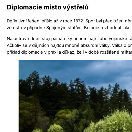
Diplomacie místo výstřelů
Definitivní řešení přišlo až v roce 1872. Spor byl předložen n
že ostrov připadne Spojeným státům. Británie rozhodnutí akc
Na ostrově dnes stojí památníky připomínající obě vojenské tá
Ačkoliv se v dějinách najdou mnohé absurdní války, Válka o pra
příklad diplomacie v praxi a důkaz, že i v době rozšířené militar