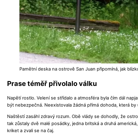
Pamětní deska na ostrově San Juan připomíná, jak blízko 
Prase téměř přivolalo válku
Napětí rostlo. Velení se střídalo a atmosféra byla čím dál nap
být nebezpečná. Neexistovala žádná přímá dohoda, která by u
Naštěstí zasáhl zdravý rozum. Obě vlády se dohodly, že os
tak zůstaly dvě malé posádky, jedna britská a druhá americká, k
kriket a zvali se na čaj.