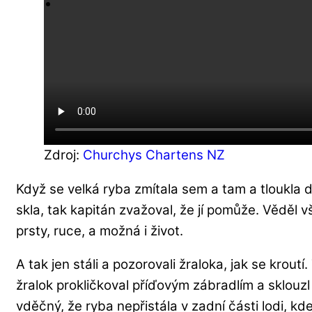
Zdroj:
Churchys Chartens NZ
Když se velká ryba zmítala sem a tam a tloukla 
skla, tak kapitán zvažoval, že jí pomůže. Věděl vš
prsty, ruce, a možná i život.
A tak jen stáli a pozorovali žraloka, jak se kroutí
žralok prokličkoval příďovým zábradlím a sklouz
vděčný, že ryba nepřistála v zadní části lodi, kde 