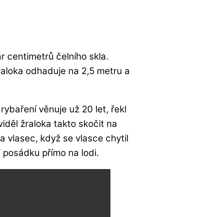
r centimetrů čelního skla.
raloka odhaduje na 2,5 metru a
ybaření věnuje už 20 let, řekl
viděl žraloka takto skočit na
la vlasec, když se vlasce chytil
“ posádku přímo na lodi.