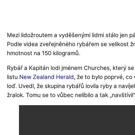
Mezi lidožroutem a vyděšenými lidmi stálo jen pá
Podle videa zveřejněného rybářem se velikost ž
hmotnost na 150 kilogramů.
Rybář a Kapitán lodi jménem Churches, který se r
listu
New Zealand Herald
, že to bylo poprvé, co 
loď. Uvedl, že skupina rybářů lovila ryby a navíje
žralok. Tomu se to vůbec nelíbilo a tak „navštívil