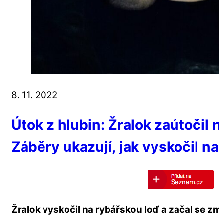
8. 11. 2022
Útok z hlubin: Žralok zaútočil 
Záběry ukazují, jak vyskočil n
Žralok vyskočil na rybářskou loď a začal se z