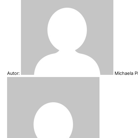
Autor:
Michaela 