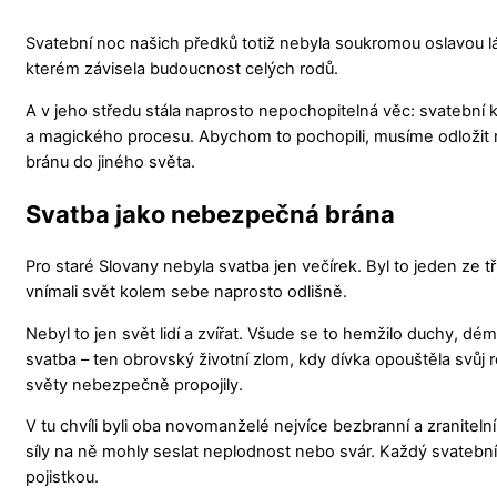
Svatební noc našich předků totiž nebyla soukromou oslavou lá
kterém závisela budoucnost celých rodů.
A v jeho středu stála naprosto nepochopitelná věc: svatební 
a magického procesu. Abychom to pochopili, musíme odložit ro
bránu do jiného světa.
Svatba jako nebezpečná brána
Pro staré Slovany nebyla svatba jen večírek. Byl to jeden ze t
vnímali svět kolem sebe naprosto odlišně.
Nebyl to jen svět lidí a zvířat. Všude se to hemžilo duchy, dé
svatba – ten obrovský životní zlom, kdy dívka opouštěla svůj
světy nebezpečně propojily.
V tu chvíli byli oba novomanželé nejvíce bezbranní a zraniteln
síly na ně mohly seslat neplodnost nebo svár. Každý svatební
pojistkou.