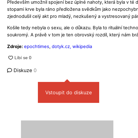
Především umožnil spojení bez úplné nahoty, která byla v té dob
stopami krve byla ráno předložena svědkům jako nezpochybni
zjednodušil celý akt pro mladý, nezkušený a vystresovaný p
Košile tedy nebyla o sexu, ale o důkazu. Byla to rituální tech
soukromý. A právě v tom je ten obrovský rozdíl, který nám brá
Zdroje:
epochtimes
,
dotyk.cz
, wikipedia
Diskuze
0
Vstoupit do diskuze