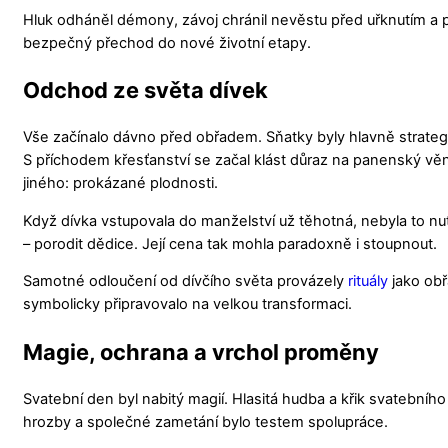
Hluk odháněl démony, závoj chránil nevěstu před uřknutím a 
bezpečný přechod do nové životní etapy.
Odchod ze světa dívek
Vše začínalo dávno před obřadem. Sňatky byly hlavně strategic
S příchodem křesťanství se začal klást důraz na panenský věne
jiného: prokázané plodnosti.
Když dívka vstupovala do manželství už těhotná, nebyla to nut
– porodit dědice. Její cena tak mohla paradoxně i stoupnout.
Samotné odloučení od dívčího světa provázely
rituály
jako obř
symbolicky připravovalo na velkou transformaci.
Magie, ochrana a vrchol proměny
Svatební den byl nabitý magií. Hlasitá hudba a křik svatebního 
hrozby a společné zametání bylo testem spolupráce.