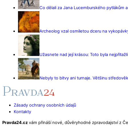
Co dělali za Jana Lucemburského pytlákům a z
Archeolog vzal osmiletou dceru na vykopávky 
Užasnete nad její krásou: Toto byla nejpřitažl
Nebyly to bitvy ani turnaje. Většinu středověk
Zásady ochrany osobních údajů
Kontakty
Pravda24.cz
vám přináší nové, důvěryhodné zpravodajství z Čes