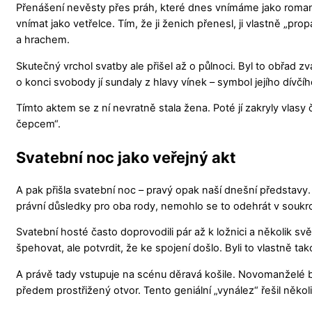
Přenášení nevěsty přes práh, které dnes vnímáme jako romant
vnímat jako vetřelce. Tím, že ji ženich přenesl, ji vlastně „p
a hrachem.
Skutečný vrchol svatby ale přišel až o půlnoci. Byl to obřad zv
o konci svobody jí sundaly z hlavy vínek – symbol jejího dívčíh
Tímto aktem se z ní nevratně stala žena. Poté jí zakryly vlas
čepcem“.
Svatební noc jako veřejný akt
A pak přišla svatební noc – pravý opak naší dnešní představy
právní důsledky pro oba rody, nemohlo se to odehrát v soukr
Svatební hosté často doprovodili pár až k ložnici a několik s
špehovat, ale potvrdit, že ke spojení došlo. Byli to vlastně tako
A právě tady vstupuje na scénu děravá košile. Novomanželé byli
předem prostřižený otvor. Tento geniální „vynález“ řešil něko