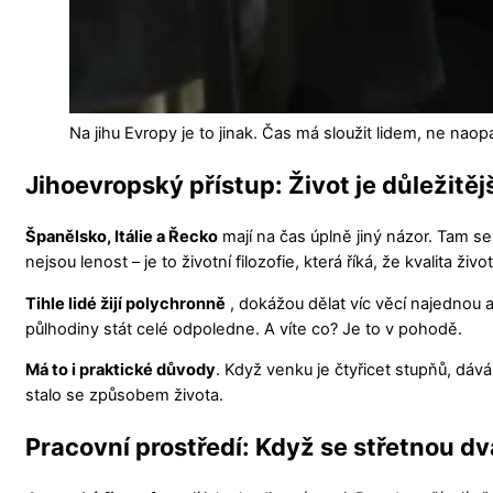
Na jihu Evropy je to jinak. Čas má sloužit lidem, ne naop
Jihoevropský přístup: Život je důležitěj
Španělsko, Itálie a Řecko
mají na čas úplně jiný názor. Tam se
nejsou lenost – je to životní filozofie, která říká, že kvalita živ
Tihle lidé žijí polychronně
, dokážou dělat víc věcí najednou a
půlhodiny stát celé odpoledne. A víte co? Je to v pohodě.
Má to i praktické důvody
. Když venku je čtyřicet stupňů, dáv
stalo se způsobem života.
Pracovní prostředí: Když se střetnou dv