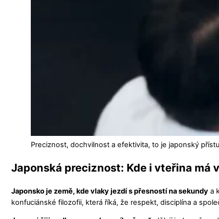
Preciznost, dochvilnost a efektivita, to je japonský příst
Japonská preciznost: Kde i vteřina má
Japonsko je země, kde vlaky jezdí s přesností na sekundy
a k
konfuciánské filozofii, která říká, že respekt, disciplína a s