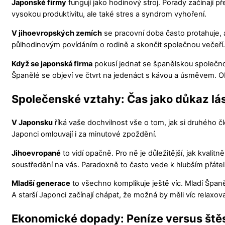
Japonské firmy
fungují jako hodinový stroj. Porady začínají p
vysokou produktivitu, ale také stres a syndrom vyhoření.
V jihoevropských zemích
se pracovní doba často protahuje, 
půlhodinovým povídáním o rodině a skončit společnou večeří. 
Když se japonská firma
pokusí jednat se španělskou společnos
Španělé se objeví ve čtvrt na jedenáct s kávou a úsměvem. Obě 
Společenské vztahy: Čas jako důkaz lá
V Japonsku
říká vaše dochvilnost vše o tom, jak si druhého čl
Japonci omlouvají i za minutové zpoždění.
Jihoevropané
to vidí opačně. Pro ně je důležitější, jak kvalit
soustředění na vás. Paradoxně to často vede k hlubším přátel
Mladší generace
to všechno komplikuje ještě víc. Mladí Španělé
A starší Japonci začínají chápat, že možná by měli víc relaxova
Ekonomické dopady: Peníze versus štěs