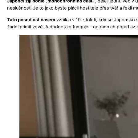
Japonci žijí podle „monochronního času“
, dělají jednu věc v
neslušnost. Je to jako byste plácli hostitele přes tvář a řekli m
Tato posedlost časem
vznikla v 19. století, kdy se Japonsko
žádní primitivové. A dodnes to funguje – od ranních porad až p