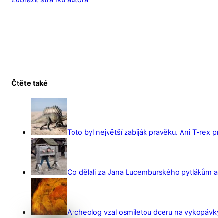
Zobrazit stránku autora
Čtěte také
Toto byl největší zabiják pravěku. Ani T-rex 
Co dělali za Jana Lucemburského pytlákům a z
Archeolog vzal osmiletou dceru na vykopávky 