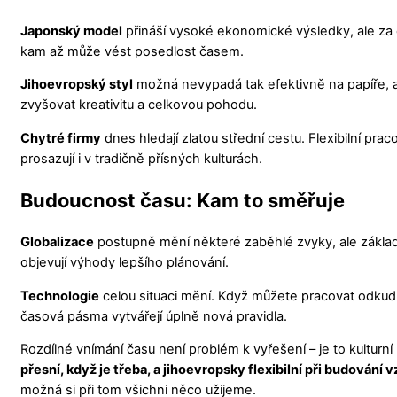
Japonský model
přináší vysoké ekonomické výsledky, ale za 
kam až může vést posedlost časem.
Jihoevropský styl
možná nevypadá tak efektivně na papíře, 
zvyšovat kreativitu a celkovou pohodu.
Chytré firmy
dnes hledají zlatou střední cestu. Flexibilní p
prosazují i v tradičně přísných kulturách.
Budoucnost času: Kam to směřuje
Globalizace
postupně mění některé zaběhlé zvyky, ale základn
objevují výhody lepšího plánování.
Technologie
celou situaci mění. Když můžete pracovat odkudko
časová pásma vytvářejí úplně nová pravidla.
Rozdílné vnímání času není problém k vyřešení – je to kultur
přesní, když je třeba, a jihoevropsky flexibilní při budování 
možná si při tom všichni něco užijeme.