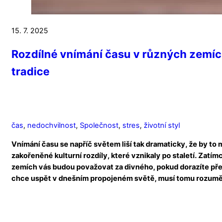
15. 7. 2025
Rozdílné vnímání času v různých zemích
tradice
čas
,
nedochvilnost
,
Společnost
,
stres
,
životní styl
Vnímání času se napříč světem liší tak dramaticky, že by to 
zakořeněné kulturní rozdíly, které vznikaly po staletí. Zat
zemích vás budou považovat za divného, pokud dorazíte přes
chce uspět v dnešním propojeném světě, musí tomu rozumě