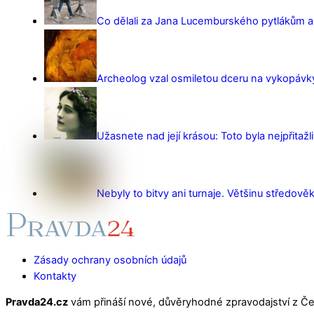
Co dělali za Jana Lucemburského pytlákům a z
Archeolog vzal osmiletou dceru na vykopávky 
Užasnete nad její krásou: Toto byla nejpřitažl
Nebyly to bitvy ani turnaje. Většinu středověk
Zásady ochrany osobních údajů
Kontakty
Pravda24.cz
vám přináší nové, důvěryhodné zpravodajství z Čes