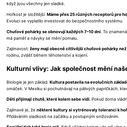
když jsou všechny jen sladké.
Hořkost je složitější.
Máme přes 25 různých receptorů pro h
Evoluci se vyplatilo investovat do bezpečnostního systému.
Chuťové pohárky se obnovují každých 7–10 dní
. To znamená,
má paměť a návyky se mění pomalu.
Zajímavost:
ženy mají obecně citlivější chuťové pohárky než
rodinu, zvlášť během těhotenství a kojení.
Kulturní vlivy: Jak společnost mění naš
Biologie je jen základ.
Kultura postavila na evolučních zákla
omáček. V Mexiku si pochutnávají na pálivých papričkách, kter
Děti přijímají chutě, které kolem sebe vidí
. Pokud doma vládno
Zajímavé je, že
některé kultury si vytrénovaly toleranci k ho
Přidáváním sladkosti na začátku a postupným snižováním.