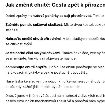
Jak změnit chutě: Cesta zpět k přirozen
Dobré zprávy
–
chuťové pohárky se dají přetrénovat
. Trvá to
Začněte pomalu snižovat sladkost
. Místo dvou kostek cukru 
intenzitu.
Nahraďte umělé chutě přírodními
. Místo sladkých nápojů zku
se citlivost zvýší.
Jezte hořké věci malými dávkami
. Tmavá čokoláda, zelený ča
seznamujete, tím víc v ní objevujete nuance.
Kombinujte chutě chytře
. Hořkou zeleninu podávejte se sladk
nafukovacími rukávky a pak je postupně vypouštět.
Naše láska ke sladkému a odpor k hořkému nejsou náhody.
J
době, kdy každé jídlo mohlo být tím posledním.
Dnes žijeme v jiném světě. Jed nám nehrozí z divokých rostli
našich evolučních mechanizmů zneužívá a prodává nám hypersl