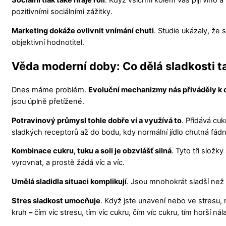
Sociální tlak také hraje roli
. Když všichni kolem vás pijí víno 
pozitivními sociálními zážitky.
Marketing dokáže ovlivnit vnímání chuti
. Studie ukázaly, že
objektivní hodnotitel.
Věda moderní doby: Co dělá sladkosti 
Dnes máme problém.
Evoluční mechanizmy nás přiváděly k 
jsou úplně přetížené.
Potravinový průmysl tohle dobře ví a využívá to
. Přidává cu
sladkých receptorů až do bodu, kdy normální jídlo chutná fád
Kombinace cukru, tuku a soli je obzvlášť silná
. Tyto tři složk
vyrovnat, a prostě žádá víc a víc.
Umělá sladidla situaci komplikují
. Jsou mnohokrát sladší než c
Stres sladkost umocňuje
. Když jste unavení nebo ve stresu, 
kruh
–
čím víc stresu, tím víc cukru, čím víc cukru, tím horší nál