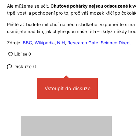
Ale můžeme se učit.
Chuťové pohárky nejsou odsouzené k v
trpělivosti a pochopení pro to, proč váš mozek křičí po čokolá
Příště až budete mít chuť na něco sladkého, vzpomeňte si na
usmějete nad tím, jak chytré jsou naše těla
–
i když někdy troc
Zdroje:
BBC
,
Wikipedia
,
NIH
,
Research Gate
,
Science Direct
Diskuze
0
Vstoupit do diskuze