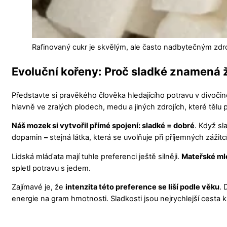
Rafinovaný cukr je skvělým, ale často nadbytečným zdro
Evoluční kořeny: Proč sladké znamená 
Představte si pravěkého člověka hledajícího potravu v divoči
hlavně ve zralých plodech, medu a jiných zdrojích, které tělu p
Náš mozek si vytvořil přímé spojení: sladké = dobré
. Když sl
dopamin
–
stejná látka, která se uvolňuje při příjemných zážitc
Lidská mláďata mají tuhle preferenci ještě silněji.
Mateřské mlé
spletl potravu s jedem.
Zajímavé je, že
intenzita této preference se liší podle věku
. 
energie na gram hmotnosti. Sladkosti jsou nejrychlejší cesta k