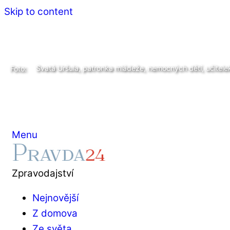
Skip to content
Svatá Uršula, patronka mládeže, nemocných dětí, učitelek
Foto:
Menu
Zpravodajství
Nejnovější
Z domova
Ze světa