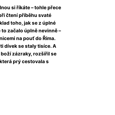
nou si říkáte – tohle přece
ři čtení příběhu svaté
íklad toho, jak se z úplné
é to začalo úplně nevinně –
čnicemi na pouť do Říma.
 dívek se staly tisíce. A
oží zázraky, rozšířil se
která prý cestovala s