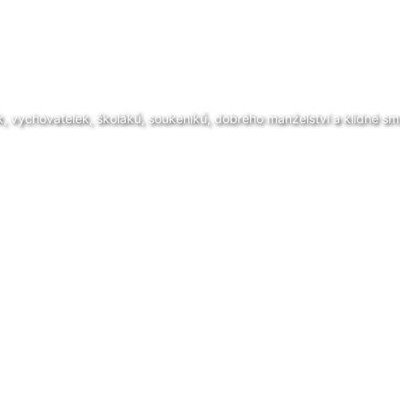
, vychovatelek, školáků, soukeníků, dobrého manželství a klidné smr