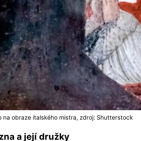
o na obraze italského mistra, zdroj: Shutterstock
zna a její družky