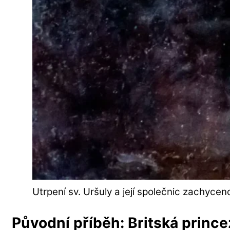
Utrpení sv. Uršuly a její společnic zachycen
Původní příběh: Britská prince