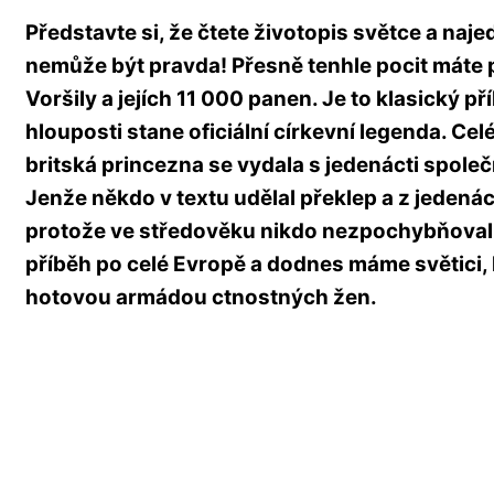
Představte si, že čtete životopis světce a najed
nemůže být pravda! Přesně tenhle pocit máte p
Voršily a jejích 11 000 panen. Je to klasický př
hlouposti stane oficiální církevní legenda. Cel
britská princezna se vydala s jedenácti spole
Jenže někdo v textu udělal překlep a z jedenácti
protože ve středověku nikdo nezpochybňoval b
příběh po celé Evropě a dodnes máme světici, 
hotovou armádou ctnostných žen.