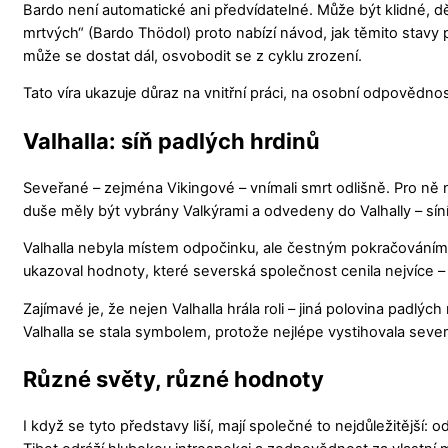
Bardo není automatické ani předvídatelné. Může být klidné, dě
mrtvých“ (Bardo Thödol) proto nabízí návod, jak těmito stavy 
může se dostat dál, osvobodit se z cyklu zrození.
Tato víra ukazuje důraz na vnitřní práci, na osobní odpovědnost
Valhalla: síň padlých hrdinů
Seveřané – zejména Vikingové – vnímali smrt odlišně. Pro ně neb
duše měly být vybrány Valkýrami a odvedeny do Valhally – síní
Valhalla nebyla místem odpočinku, ale čestným pokračováním 
ukazoval hodnoty, které severská společnost cenila nejvíce – 
Zajímavé je, že nejen Valhalla hrála roli – jiná polovina padlýc
Valhalla se stala symbolem, protože nejlépe vystihovala sever
Různé světy, různé hodnoty
I když se tyto představy liší, mají společné to nejdůležitější: o