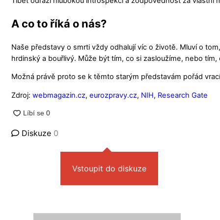
Tibet odráží hlubokou introspekci a zodpovědnost za vlastní m
A co to říká o nás?
Naše představy o smrti vždy odhalují víc o životě. Mluví o to
hrdinský a bouřlivý. Může být tím, co si zasloužíme, nebo tím
Možná právě proto se k těmto starým představám pořád vracím
Zdroj:
webmagazin.cz
,
eurozpravy.cz
,
NIH
,
Research Gate
Diskuze
0
Vstoupit do diskuze