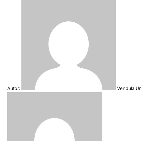
Autor:
Vendula U