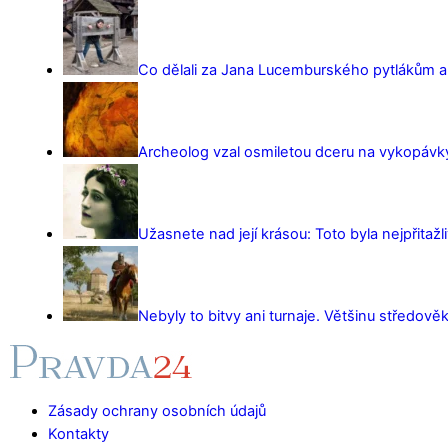
Co dělali za Jana Lucemburského pytlákům a z
Archeolog vzal osmiletou dceru na vykopávky 
Užasnete nad její krásou: Toto byla nejpřitažl
Nebyly to bitvy ani turnaje. Většinu středověk
Zásady ochrany osobních údajů
Kontakty