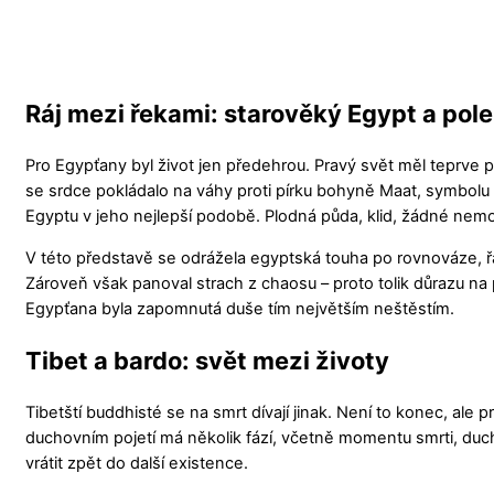
Ráj mezi řekami: starověký Egypt a pole
Pro Egypťany byl život jen předehrou. Pravý svět měl teprve p
se srdce pokládalo na váhy proti pírku bohyně Maat, symbolu 
Egyptu v jeho nejlepší podobě. Plodná půda, klid, žádné nemoci
V této představě se odrážela egyptská touha po rovnováze, řá
Zároveň však panoval strach z chaosu – proto tolik důrazu na
Egypťana byla zapomnutá duše tím největším neštěstím.
Tibet a bardo: svět mezi životy
Tibetští buddhisté se na smrt dívají jinak. Není to konec, a
duchovním pojetí má několik fází, včetně momentu smrti, du
vrátit zpět do další existence.