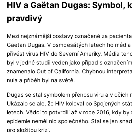
HIV a Gaëtan Dugas: Symbol, k
pravdivý
Mezi nejznámější postavy označené za pacienta
Gaëtan Dugas. V osmdesátých letech ho média vy
přivést virus HIV do Severní Ameriky. Média tehd
byl v jedné studii veden jako případ s označení
znamenalo Out of California. Chybnou interpretac
nula a příběh byl na světě.
Dugas se stal symbolem přenosu viru a v očích
Ukázalo se ale, že HIV koloval po Spojených st
letech. Vědci to potvrdili až v roce 2016, kdy b
epidemie neměl nic společného. Stal se jen sna
pro složitou krizi.