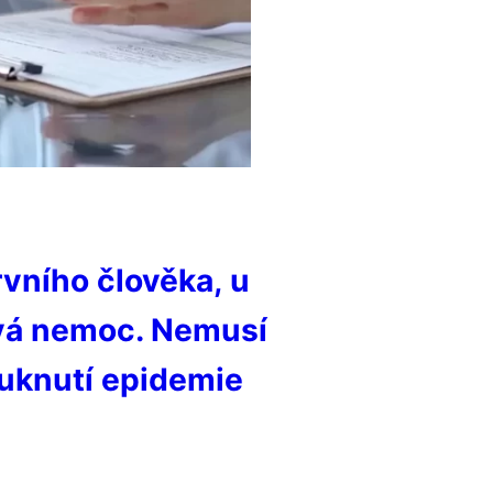
rvního člověka, u
vá nemoc. Nemusí
puknutí epidemie