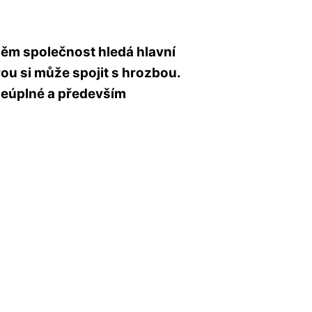
 něm společnost hledá hlavní
rou si může spojit s hrozbou.
neúplné a především