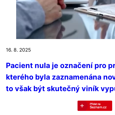
16. 8. 2025
Pacient nula je označení pro p
kterého byla zaznamenána no
to však být skutečný viník vy