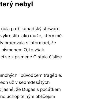
terý nebyl
 nula patří kanadský steward
kreslila jako muže, který měl
y pracovala s informací, že
m písmenem O, to však
í se z písmene O stala číslice
 mnohých i původcem tragédie.
átech už v sedmdesátých
ylo jasné, že Dugas s počátkem
dno uchopitelným obličejem