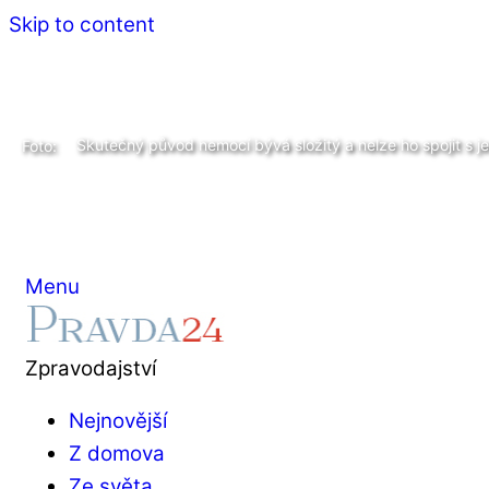
Skip to content
Skutečný původ nemocí bývá složitý a nelze ho spojit s 
Foto:
Menu
Zpravodajství
Nejnovější
Z domova
Ze světa