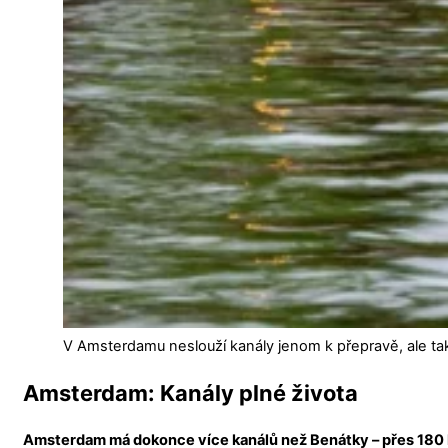
V Amsterdamu neslouží kanály jenom k přepravě, ale také
Amsterdam: Kanály plné života
Amsterdam má dokonce více kanálů než Benátky – přes 180 