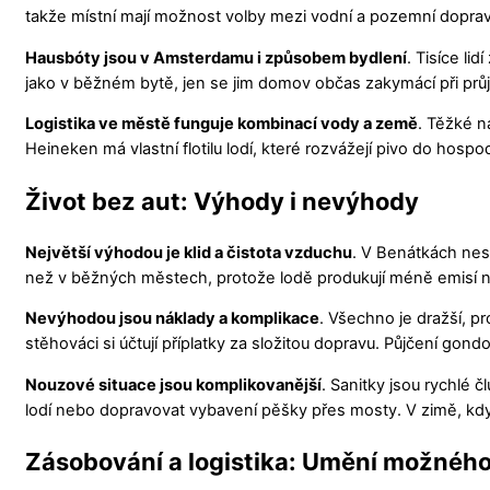
takže místní mají možnost volby mezi vodní a pozemní dopra
Hausbóty jsou v Amsterdamu i způsobem bydlení
. Tisíce li
jako v běžném bytě, jen se jim domov občas zakymácí při průj
Logistika ve městě funguje kombinací vody a země
. Těžké n
Heineken má vlastní flotilu lodí, které rozvážejí pivo do hosp
Život bez aut: Výhody i nevýhody
Největší výhodou je klid a čistota vzduchu
. V Benátkách nesl
než v běžných městech, protože lodě produkují méně emisí n
Nevýhodou jsou náklady a komplikace
. Všechno je dražší, pr
stěhováci si účtují příplatky za složitou dopravu. Půjčení gond
Nouzové situace jsou komplikovanější
. Sanitky jsou rychlé č
lodí nebo dopravovat vybavení pěšky přes mosty. V zimě, kdy
Zásobování a logistika: Umění možnéh