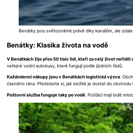
Benátky jsou světoznámé právě díky kanálům, ale zdalek
Benátky: Klasika života na vodě
V Benátkách žije přes 50 tisíc lidí, kteří za celý život neřídili
veřejné vodní autobusy, které fungují podle jízdních řádů.
Každodenní nákupy jsou v Benátkách logistická výzva
. Obch
časného rána. Představte si, jak složité je dostat do obchodu 
Poštovní služba funguje taky po vodě
. Pošťáci mají lodě mís