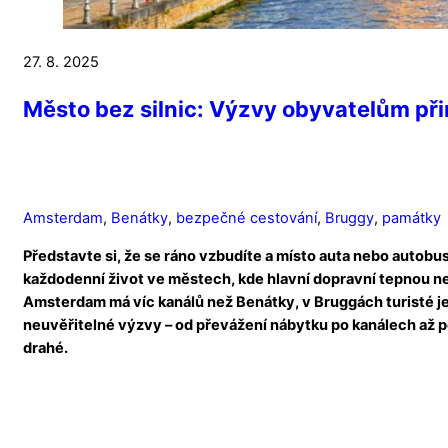
27. 8. 2025
Město bez silnic: Výzvy obyvatelům při
Amsterdam
,
Benátky
,
bezpečné cestování
,
Bruggy
,
památky
Představte si, že se ráno vzbudíte a místo auta nebo autobusu
každodenní život ve městech, kde hlavní dopravní tepnou není
Amsterdam má víc kanálů než Benátky, v Bruggách turisté jez
neuvěřitelné výzvy – od převážení nábytku po kanálech až po
drahé.