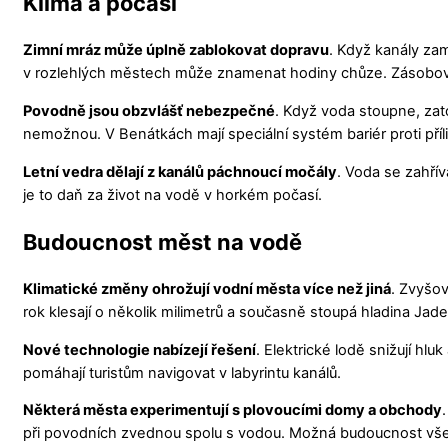
Klima a počasí
Zimní mráz může úplně zablokovat dopravu
. Když kanály za
v rozlehlých městech může znamenat hodiny chůze. Zásobov
Povodně jsou obzvlášť nebezpečné
. Když voda stoupne, zat
nemožnou. V Benátkách mají speciální systém bariér proti příl
Letní vedra dělají z kanálů páchnoucí močály
. Voda se zahřív
je to daň za život na vodě v horkém počasí.
Budoucnost měst na vodě
Klimatické změny ohrožují vodní města více než jiná
. Zvyšov
rok klesají o několik milimetrů a současně stoupá hladina Ja
Nové technologie nabízejí řešení
. Elektrické lodě snižují h
pomáhají turistům navigovat v labyrintu kanálů.
Některá města experimentují s plovoucími domy a obchody
při povodních zvednou spolu s vodou. Možná budoucnost všech