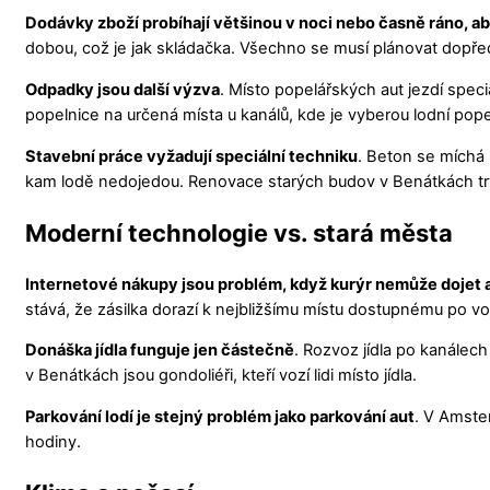
Dodávky zboží probíhají většinou v noci nebo časně ráno, ab
dobou, což je jak skládačka. Všechno se musí plánovat dopře
Odpadky jsou další výzva
. Místo popelářských aut jezdí spec
popelnice na určená místa u kanálů, kde je vyberou lodní popel
Stavební práce vyžadují speciální techniku
. Beton se míchá 
kam lodě nedojedou. Renovace starých budov v Benátkách tr
Moderní technologie vs. stará města
Internetové nákupy jsou problém, když kurýr nemůže dojet
stává, že zásilka dorazí k nejbližšímu místu dostupnému po v
Donáška jídla funguje jen částečně
. Rozvoz jídla po kanálech 
v Benátkách jsou gondoliéři, kteří vozí lidi místo jídla.
Parkování lodí je stejný problém jako parkování aut
. V Amster
hodiny.