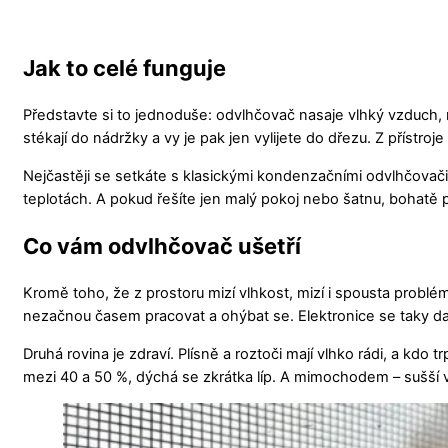
Jak to celé funguje
Představte si to jednoduše: odvlhčovač nasaje vlhký vzduch, n
stékají do nádržky a vy je pak jen vylijete do dřezu. Z přístroj
Nejčastěji se setkáte s klasickými kondenzačními odvlhčovači. 
teplotách. A pokud řešíte jen malý pokoj nebo šatnu, bohatě p
Co vám odvlhčovač ušetří
Kromě toho, že z prostoru mizí vlhkost, mizí i spousta problém
nezačnou časem pracovat a ohýbat se. Elektronice se taky daří
Druhá rovina je zdraví. Plísně a roztoči mají vlhko rádi, a kdo
mezi 40 a 50 %, dýchá se zkrátka líp. A mimochodem – sušší vzd