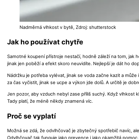
Nadměrná vlhkost v bytě, Zdroj: shutterstock
Jak ho používat chytře
Samotné koupení přístroje nestačí, hodně záleží na tom, jak h
jinak jen poběží a efekt skoro neuvidíte. Nejlepší je dát ho d
Nádržku je potřeba vylévat, jinak se voda začne kazit a může i 
za čas vyčistit, jinak se ucpe a výkon jde dolů. A určitě je dob
Jen pozor, aby vzduch nebyl zase příliš suchý. Když vlhkost k
Tady platí, že méně někdy znamená víc.
Proč se vyplatí
Možná se zdá, že odvlhčovač je zbytečný spotřebič navíc, ale vět
Odvlhčovač tak funguje jako prevence i jako okamžitá pomoc, 