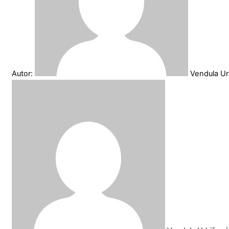
Autor:
Vendula U