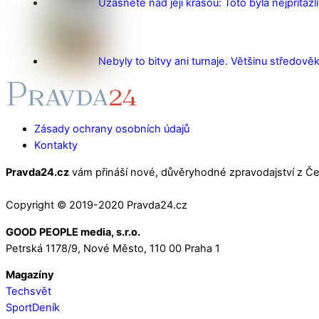
Užasnete nad její krásou: Toto byla nejpřitažl
Nebyly to bitvy ani turnaje. Většinu středověk
Zásady ochrany osobních údajů
Kontakty
Pravda24.cz
vám přináší nové, důvěryhodné zpravodajství z Čes
Copyright © 2019-2020 Pravda24.cz
GOOD PEOPLE media, s.r.o.
Petrská 1178/9, Nové Město, 110 00 Praha 1
Magazíny
Techsvět
SportDeník