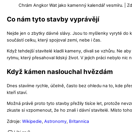
Chrám Angkor Wat jako kamenný kalendář vesmíru. | Zdr
Co nám tyto stavby vyprávějí
Nejde jen o zbytky dávné slávy. Jsou to myšlenky vyryté do ka
součástí celku, který spojoval zemi, nebe i čas.
Když tehdejší stavitelé kladli kameny, dívali se vzhůru. Ne aby 
rytmu, který přesahoval lidský život. V jejich práci nebylo n
Když kámen naslouchal hvězdám
Dnes stavíme rychle, účelně, často bez ohledu na to, kde přesn
kteří staví.
Možná právě proto tyto stavby přežily tisíce let, protože nevzn
zkuste si vzpomenout, že ho znali i dávní stavitelé. Místo toho
Zdroje:
Wikipedie
,
Astronomy
,
Britannica