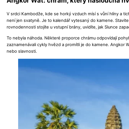
Angkor Wat: chrám, který naslouchá 
V srdci Kambodže, kde se horký vzduch mísí s vůní hlíny a t
není jen svatyně. Je to kalendář vytesaný do kamene. Stavite
rovnodennosti stojíte u vstupní brány, uvidíte, jak Slunce zap
To nebyla náhoda. Některé proporce chrámu odpovídají pohybu 
zaznamenávali cykly hvězd a promítli je do kamene. Angkor Wat
nebo slavnosti.