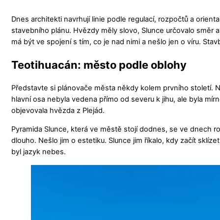
Dnes architekti navrhují linie podle regulací, rozpočtů a orienta
stavebního plánu. Hvězdy měly slovo, Slunce určovalo směr a r
má být ve spojení s tím, co je nad nimi a nešlo jen o víru. Sta
Teotihuacán: město podle oblohy
Představte si plánovače města někdy kolem prvního století. N
hlavní osa nebyla vedena přímo od severu k jihu, ale byla mí
objevovala hvězda z Plejád.
Pyramida Slunce, která ve městě stojí dodnes, se ve dnech ro
dlouho. Nešlo jim o estetiku. Slunce jim říkalo, kdy začít sklí
byl jazyk nebes.