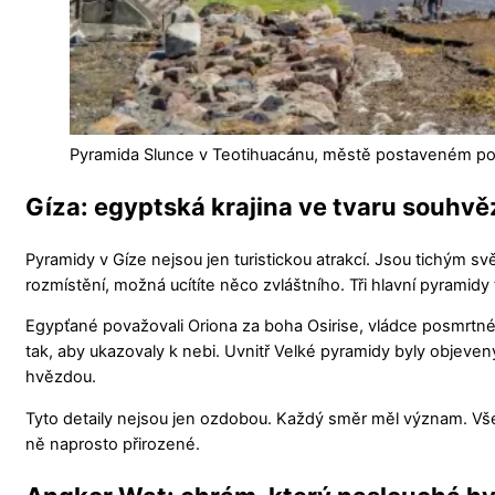
Pyramida Slunce v Teotihuacánu, městě postaveném podl
Gíza: egyptská krajina ve tvaru souhvě
Pyramidy v Gíze nejsou jen turistickou atrakcí. Jsou tichým s
rozmístění, možná ucítíte něco zvláštního. Tři hlavní pyramid
Egypťané považovali Oriona za boha Osirise, vládce posmrtné
tak, aby ukazovaly k nebi. Uvnitř Velké pyramidy byly objeven
hvězdou.
Tyto detaily nejsou jen ozdobou. Každý směr měl význam. Vš
ně naprosto přirozené.