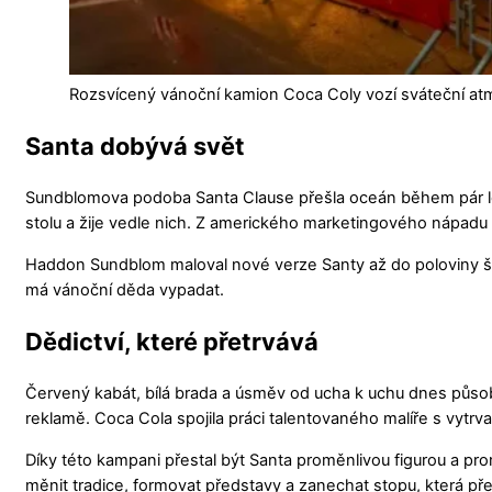
Rozsvícený vánoční kamion Coca Coly vozí sváteční atm
Santa dobývá svět
Sundblomova podoba Santa Clause přešla oceán během pár let.
stolu a žije vedle nich. Z amerického marketingového nápadu v
Haddon Sundblom maloval nové verze Santy až do poloviny šedes
má vánoční děda vypadat.
Dědictví, které přetrvává
Červený kabát, bílá brada a úsměv od ucha k uchu dnes působ
reklamě. Coca Cola spojila práci talentovaného malíře s vytr
Díky této kampani přestal být Santa proměnlivou figurou a prom
měnit tradice, formovat představy a zanechat stopu, která přet