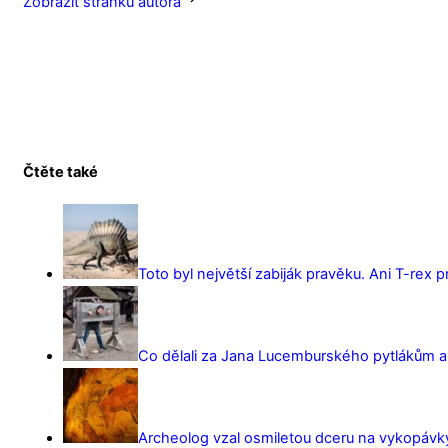
Zobrazit stránku autora
Čtěte také
Toto byl největší zabiják pravěku. Ani T-rex 
Co dělali za Jana Lucemburského pytlákům a z
Archeolog vzal osmiletou dceru na vykopávky 