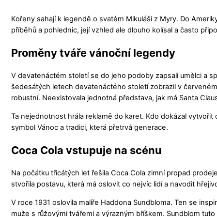
Kořeny sahají k legendě o svatém Mikuláši z Myry. Do Ameriky j
příběhů a pohlednic, její vzhled ale dlouho kolísal a často př
Proměny tváře vánoční legendy
V devatenáctém století se do jeho podoby zapsali umělci a spi
šedesátých letech devatenáctého století zobrazil v červeném k
robustní. Neexistovala jednotná představa, jak má Santa Cla
Ta nejednotnost hrála reklamě do karet. Kdo dokázal vytvořit 
symbol Vánoc a tradici, která přetrvá generace.
Coca Cola vstupuje na scénu
Na počátku třicátých let řešila Coca Cola zimní propad prodej
stvořila postavu, která má oslovit co nejvíc lidí a navodit hřej
V roce 1931 oslovila malíře Haddona Sundbloma. Ten se inspi
muže s růžovými tvářemi a výrazným bříškem. Sundblom tuto li