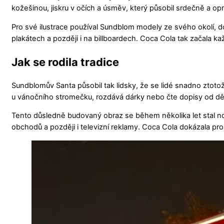
kožešinou, jiskru v očích a úsměv, který působil srdečně a op
Pro své ilustrace používal Sundblom modely ze svého okolí, 
plakátech a později i na billboardech. Coca Cola tak začala k
Jak se rodila tradice
Sundblomův Santa působil tak lidsky, že se lidé snadno ztotož
u vánočního stromečku, rozdává dárky nebo čte dopisy od dětí
Tento důsledně budovaný obraz se během několika let stal n
obchodů a později i televizní reklamy. Coca Cola dokázala prop