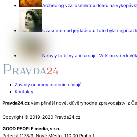
Archeolog vzal osmiletou dceru na vykopávky 
Užasnete nad její krásou: Toto byla nejpřitažl
Nebyly to bitvy ani turnaje. Většinu středověk
Zásady ochrany osobních údajů
Kontakty
Pravda24.cz
vám přináší nové, důvěryhodné zpravodajství z Čes
Copyright © 2019-2020 Pravda24.cz
GOOD PEOPLE media, s.r.o.
Petrská 1178/9, Nové Město, 110 00 Praha 1