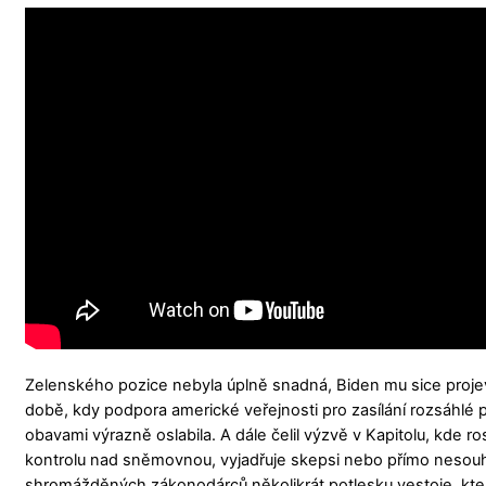
Zelenského pozice nebyla úplně snadná, Biden mu sice projev
době, kdy podpora americké veřejnosti pro zasílání rozsáhlé 
obavami výrazně oslabila. A dále čelil výzvě v Kapitolu, kde r
kontrolu nad sněmovnou, vyjadřuje skepsi nebo přímo nesouhl
shromážděných zákonodárců několikrát potlesku vestoje, kter