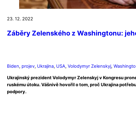
23. 12. 2022
Záběry Zelenského z Washingtonu: jeho
Biden
,
projev
,
Ukrajina
,
USA
,
Volodymyr Zelenskyj
,
Washingto
Ukrajinský prezident Volodymyr Zelenskyj v Kongresu prone
ruskému útoku. Vášnivě hovořil o tom, proč Ukrajina potřebuje
podpory.