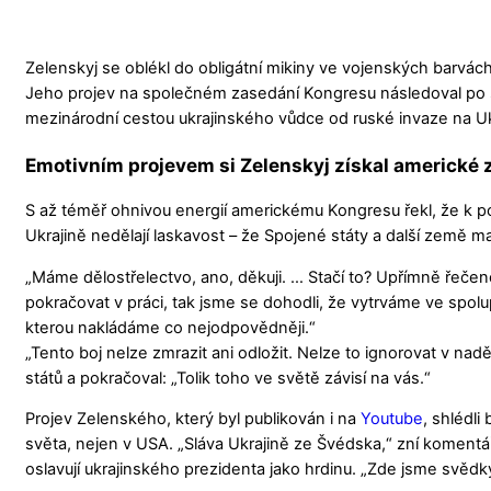
Zelenskyj se oblékl do obligátní mikiny ve vojenských barvác
Jeho projev na společném zasedání Kongresu následoval po
mezinárodní cestou ukrajinského vůdce od ruské invaze na Uk
Emotivním projevem si Zelenskyj získal americké
S až téměř ohnivou energií americkému Kongresu řekl, že k po
Ukrajině nedělají laskavost – že Spojené státy a další země maj
„Máme dělostřelectvo, ano, děkuji. … Stačí to? Upřímně řečeno
pokračovat v práci, tak jsme se dohodli, že vytrváme ve spolu
kterou nakládáme co nejodpovědněji.“
„Tento boj nelze zmrazit ani odložit. Nelze to ignorovat v n
států a pokračoval: „Tolik toho ve světě závisí na vás.“
Projev Zelenského, který byl publikován i na
Youtube
, shlédli
světa, nejen v USA. „Sláva Ukrajině ze Švédska,“ zní komentáře
oslavují ukrajinského prezidenta jako hrdinu. „Zde jsme svědk