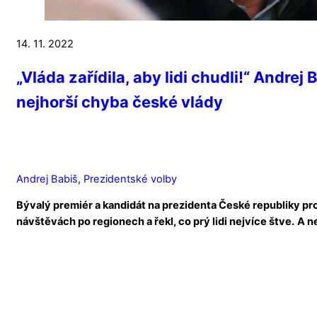
14. 11. 2022
„Vláda zařídila, aby lidi chudli!“ Andrej 
nejhorší chyba české vlády
Andrej Babiš
,
Prezidentské volby
Bývalý premiér a kandidát na prezidenta České republiky p
návštěvách po regionech a řekl, co prý lidi nejvíce štve.
A ne