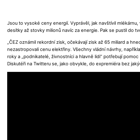
Jsou to vysoké ceny energií. Vyprávěl, jak navštívil mlékárnu, vý
desítky až stovky milionů navíc za energie. Pak se pustil do t
„ČEZ oznámil rekordní zisk, očekávají zisk až 65 miliard a hned
nezastropovali cenu elektřiny. Všechny vládní návrhy, napříkl
roky a „podnikatelé, živnostníci a hlavně lidi“ potřebují pomoc
Diskutéři na Twitteru se, jako obvykle, do expremiéra bez jakých