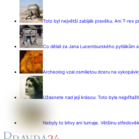
Toto byl největší zabiják pravěku. Ani T-rex 
Co dělali za Jana Lucemburského pytlákům a z
Archeolog vzal osmiletou dceru na vykopávky 
Užasnete nad její krásou: Toto byla nejpřitažl
Nebyly to bitvy ani turnaje. Většinu středověk