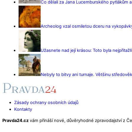
Co dělali za Jana Lucemburského pytlákům a z
Archeolog vzal osmiletou dceru na vykopávky 
Užasnete nad její krásou: Toto byla nejpřitažl
Nebyly to bitvy ani turnaje. Většinu středověk
Zásady ochrany osobních údajů
Kontakty
Pravda24.cz
vám přináší nové, důvěryhodné zpravodajství z Čes