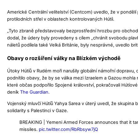
Americké Centrální velitelství (Centcom) uvedlo, že v pondělí p
protilodních střel v oblastech kontrolovaných Hútíi.
„Tyto zbraně představovaly bezprostřední hrozbu pro obchodn
dodal, že údery byly provedeny s cílem „chránit svobodu plav
náletů podílela také Velká Británie, byly nesprávné, uvedlo br
Obavy o rozšíření války na Blízkém východě
Útoky Hútíů v Rudém moři narušily globální námořní dopravu, co
podnítilo obavy, že by se válka mezi Izraelem a Gazou mohla r
které občas podpořilo Spojené království, pokračovali Hútíové 
deník
The Guardian
.
Vojenský mluvčí Hútíů Yahya Sarea v úterý uvedl, že skupin
solidarity s Palestinci v Gaze.
BREAKING | Yemeni Armed Forces announces that it targ
missiles.
pic.twitter.com/RbRbsyw7jQ