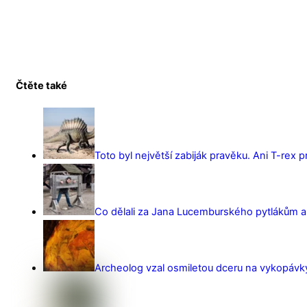
Čtěte také
Toto byl největší zabiják pravěku. Ani T-rex 
Co dělali za Jana Lucemburského pytlákům a z
Archeolog vzal osmiletou dceru na vykopávky 