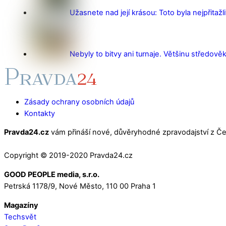
Užasnete nad její krásou: Toto byla nejpřitažl
Nebyly to bitvy ani turnaje. Většinu středověk
Zásady ochrany osobních údajů
Kontakty
Pravda24.cz
vám přináší nové, důvěryhodné zpravodajství z Čes
Copyright © 2019-2020 Pravda24.cz
GOOD PEOPLE media, s.r.o.
Petrská 1178/9, Nové Město, 110 00 Praha 1
Magazíny
Techsvět