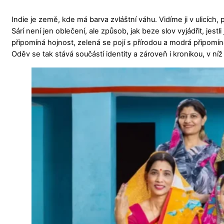
Indie je země, kde má barva zvláštní váhu. Vidíme ji v ulicích
Sárí není jen oblečení, ale způsob, jak beze slov vyjádřit, jes
připomíná hojnost, zelená se pojí s přírodou a modrá připom
Oděv se tak stává součástí identity a zároveň i kronikou, v ní