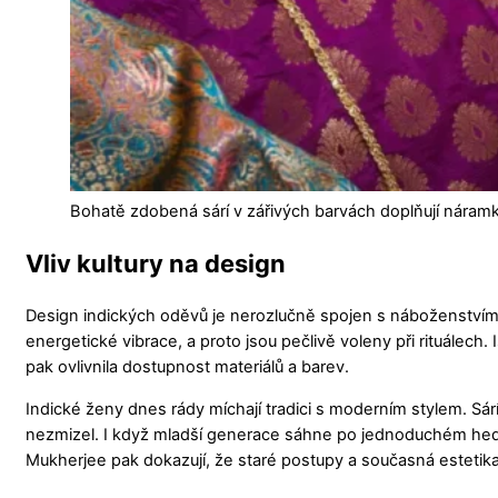
Bohatě zdobená sárí v zářivých barvách doplňují náramky 
Vliv kultury na design
Design indických oděvů je nerozlučně spojen s náboženstvím, re
energetické vibrace, a proto jsou pečlivě voleny při rituálech
pak ovlivnila dostupnost materiálů a barev.
Indické ženy dnes rády míchají tradici s moderním stylem. Sár
nezmizel. I když mladší generace sáhne po jednoduchém hedvá
Mukherjee pak dokazují, že staré postupy a současná estetik