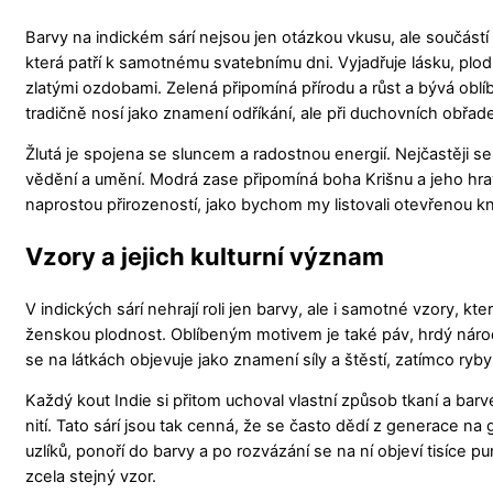
Barvy na indickém sárí nejsou jen otázkou vkusu, ale součástí
která patří k samotnému svatebnímu dni. Vyjadřuje lásku, plo
zlatými ozdobami. Zelená připomíná přírodu a růst a bývá oblíb
tradičně nosí jako znamení odříkání, ale při duchovních obřa
Žlutá je spojena se sluncem a radostnou energií. Nejčastěji 
vědění a umění. Modrá zase připomíná boha Krišnu a jeho hravo
naprostou přirozeností, jako bychom my listovali otevřenou k
Vzory a jejich kulturní význam
V indických sárí nehrají roli jen barvy, ale i samotné vzory, kt
ženskou plodnost. Oblíbeným motivem je také páv, hrdý národn
se na látkách objevuje jako znamení síly a štěstí, zatímco ryby
Každý kout Indie si přitom uchoval vlastní způsob tkaní a barve
nití. Tato sárí jsou tak cenná, že se často dědí z generace n
uzlíků, ponoří do barvy a po rozvázání se na ní objeví tisíce p
zcela stejný vzor.