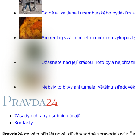
Co dělali za Jana Lucemburského pytlákům a z
Archeolog vzal osmiletou dceru na vykopávky 
Užasnete nad její krásou: Toto byla nejpřitažl
Nebyly to bitvy ani turnaje. Většinu středověk
Zásady ochrany osobních údajů
Kontakty
Pravda24.cz
vám přináší nové, důvěryhodné zpravodajství z Čes