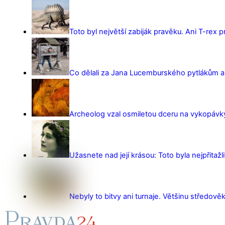
Toto byl největší zabiják pravěku. Ani T-rex 
Co dělali za Jana Lucemburského pytlákům a z
Archeolog vzal osmiletou dceru na vykopávky 
Užasnete nad její krásou: Toto byla nejpřitažl
Nebyly to bitvy ani turnaje. Většinu středověk