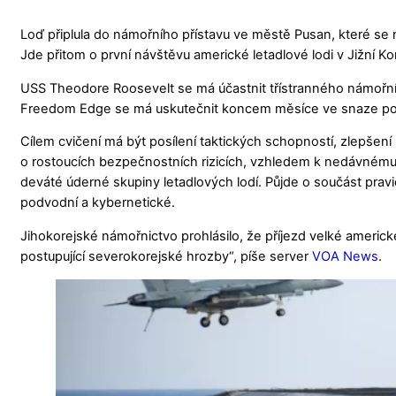
Loď připlula do námořního přístavu ve městě Pusan, které se
Jde přitom o první návštěvu americké letadlové lodi v Jižní Ko
USS Theodore Roosevelt se má účastnit třístranného námořní
Freedom Edge se má uskutečnit koncem měsíce ve snaze posíl
Cílem cvičení má být posílení taktických schopností, zlepšení 
o rostoucích bezpečnostních rizicích, vzhledem k nedávnému v
deváté úderné skupiny letadlových lodí. Půjde o součást pravi
podvodní a kybernetické.
Jihokorejské námořnictvo prohlásilo, že příjezd velké americk
postupující severokorejské hrozby“, píše server
VOA News
.