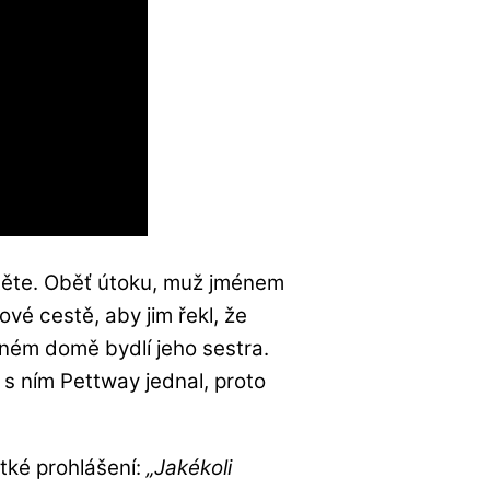
dítěte. Oběť útoku, muž jménem
ové cestě, aby jim řekl, že
aném domě bydlí jeho sestra.
i s ním Pettway jednal, proto
átké prohlášení:
„Jakékoli