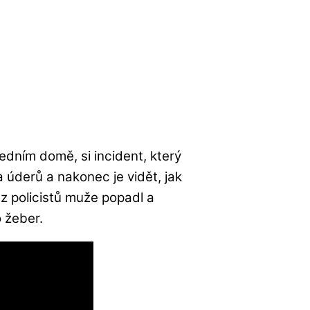
sedním domě, si incident, který
ta úderů a nakonec je vidět, jak
z policistů muže popadl a
o žeber.