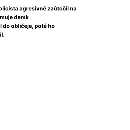
licista agresivně zaútočil na
rmuje deník
l do obličeje, poté ho
l.