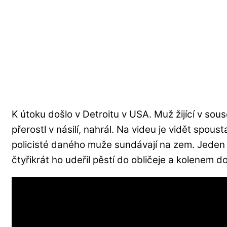
K útoku došlo v Detroitu v USA. Muž žijící v sou
přerostl v násilí, nahrál. Na videu je vidět spous
policisté daného muže sundávají na zem. Jeden 
čtyřikrát ho udeřil pěstí do obličeje a kolenem d