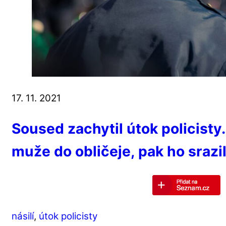
17. 11. 2021
Soused zachytil útok policisty.
muže do obličeje, pak ho srazi
násilí
,
útok policisty