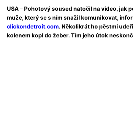
USA
–
Pohotový soused natočil na video, jak po
muže, který se s ním snažil komunikovat, info
clickondetroit.com
. Několikrát ho pěstmi udeři
kolenem kopl do žeber. Tím jeho útok neskonči