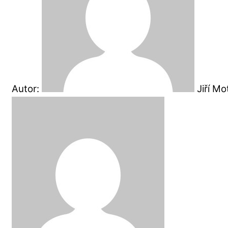
Autor:
Jiří M