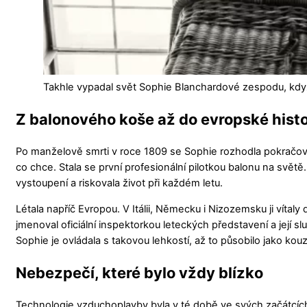
Takhle vypadal svět Sophie Blanchardové zespodu, když 
Z balonového koše až do evropské histo
Po manželově smrti v roce 1809 se Sophie rozhodla pokračova
co chce. Stala se první profesionální pilotkou balonu na svět
vystoupení a riskovala život při každém letu.
Létala napříč Evropou. V Itálii, Německu i Nizozemsku ji vítaly
jmenoval oficiální inspektorkou leteckých představení a její sl
Sophie je ovládala s takovou lehkostí, až to působilo jako kouz
Nebezpečí, které bylo vždy blízko
Technologie vzduchoplavby byla v té době ve svých začátcích. 