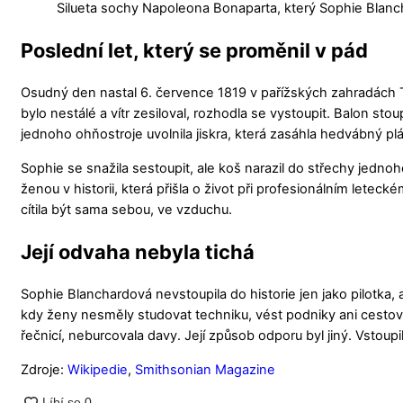
Silueta sochy Napoleona Bonaparta, který Sophie Blanc
Poslední let, který se proměnil v pád
Osudný den nastal 6. července 1819 v pařížských zahradách Ti
bylo nestálé a vítr zesiloval, rozhodla se vystoupit. Balon sto
jednoho ohňostroje uvolnila jiskra, která zasáhla hedvábný pláš
Sophie se snažila sestoupit, ale koš narazil do střechy jedno
ženou v historii, která přišla o život při profesionálním letec
cítila být sama sebou, ve vzduchu.
Její odvaha nebyla tichá
Sophie Blanchardová nevstoupila do historie jen jako pilotka, 
kdy ženy nesměly studovat techniku, vést podniky ani cestov
řečnicí, neburcovala davy. Její způsob odporu byl jiný. Vstoup
Zdroje:
Wikipedie
,
Smithsonian Magazine