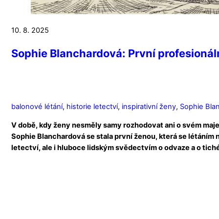
10. 8. 2025
Sophie Blanchardová: První profesionáln
balonové létání
,
historie letectví
,
inspirativní ženy
,
Sophie Bla
V době, kdy ženy nesměly samy rozhodovat ani o svém majetk
Sophie Blanchardová se stala první ženou, která se létáním nej
letectví, ale i hluboce lidským svědectvím o odvaze a o tich