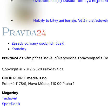
Užasnete nad její krásou: Toto byla nejpřitažl
Nebyly to bitvy ani turnaje. Většinu středověk
Zásady ochrany osobních údajů
Kontakty
Pravda24.cz
vám přináší nové, důvěryhodné zpravodajství z Čes
Copyright © 2019-2020 Pravda24.cz
GOOD PEOPLE media, s.r.o.
Petrská 1178/9, Nové Město, 110 00 Praha 1
Magazíny
Techsvět
SportDeník