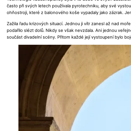
často při svých letech používala pyrotechniku, aby své vystoupe
ohňostroji, které z balonového koše vypadaly jako zázrak. Jen
Zažila řadu krizových situací. Jednou ji vítr zanesl až nad moře
podařilo slézt dolů. Nikdy se však nevzdala. Ani jednou veřejn
součást divadelní scény. Přitom každé její vystoupení bylo boj