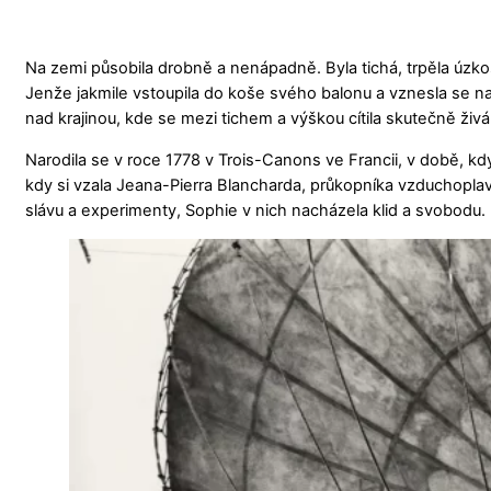
Na zemi působila drobně a nenápadně. Byla tichá, trpěla úzko
Jenže jakmile vstoupila do koše svého balonu a vznesla se n
nad krajinou, kde se mezi tichem a výškou cítila skutečně živá
Narodila se v roce 1778 v Trois-Canons ve Francii, v době, kdy
kdy si vzala Jeana-Pierra Blancharda, průkopníka vzduchoplavby
slávu a experimenty, Sophie v nich nacházela klid a svobodu.