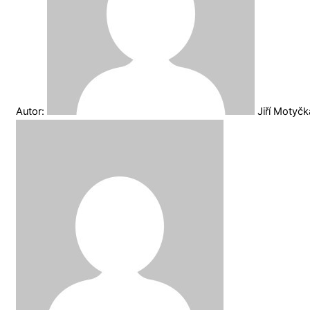
Autor:
Jiří Motyč