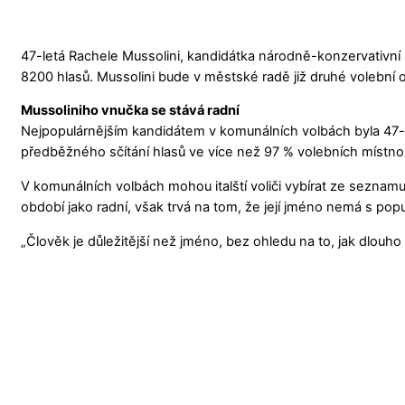
47-letá Rachele Mussolini, kandidátka národně-konzervativní st
8200 hlasů. Mussolini bude v městské radě již druhé volební 
Mussoliniho vnučka se stává radní
Nejpopulárnějším kandidátem v komunálních volbách byla 47-letá 
předběžného sčítání hlasů ve více než 97 % volebních místnost
V komunálních volbách mohou italští voliči vybírat ze seznamu
období jako radní, však trvá na tom, že její jméno nemá s pop
„Člověk je důležitější než jméno, bez ohledu na to, jak dlouho 