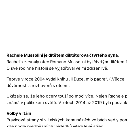
Rachele Mussolini je dítětem diktátorova čtvrtého syna.
Rachelin zesnulý otec Romano Mussolini byl čtvrtým dítětem f
O své rodinné historii se vyjadřoval velmi zdrženlivě.
Teprve v roce 2004 vydal knihu „Il Duce, mio padre“. („Vůdce
důvěrností a rozhovorů s otcem.
Ukázalo se, že jeho dcery touží po moci více. Nejen Rachele po
známá v politickém světě. V letech 2014 až 2019 byla poslan
Volby v Itálii
Pravicové strany si v italských komunálních volbách vedly pom
kde podle předběžných výsledků vítězí levý střed.