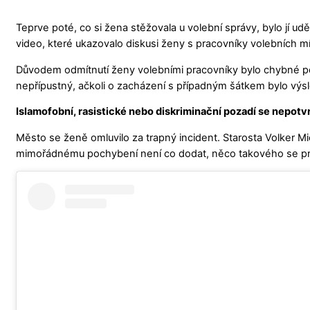
Teprve poté, co si žena stěžovala u volební správy, bylo jí u
video, které ukazovalo diskusi ženy s pracovníky volebních mí
Důvodem odmítnutí ženy volebními pracovníky bylo chybné pos
nepřípustný, ačkoli o zacházení s případným šátkem bylo vý
Islamofobní, rasistické nebo diskriminační pozadí se nepotvr
Město se ženě omluvilo za trapný incident. Starosta Volker Mi
mimořádnému pochybení není co dodat, něco takového se pros