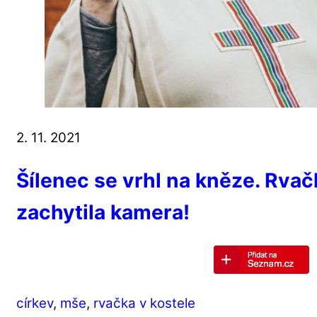
2. 11. 2021
Šílenec se vrhl na kněze. Rvač
zachytila kamera!
církev
,
mše
,
rvačka v kostele