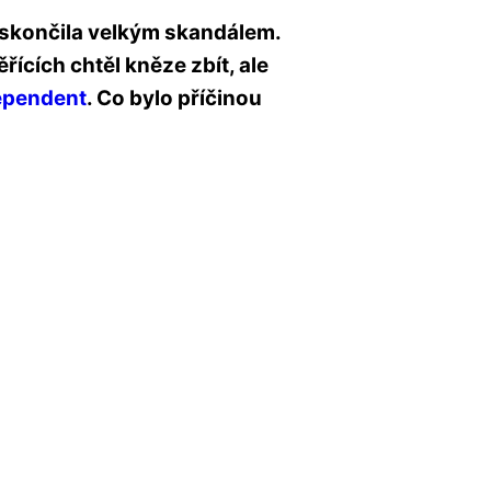
skončila velkým skandálem.
ících chtěl kněze zbít, ale
ependent
. Co bylo příčinou