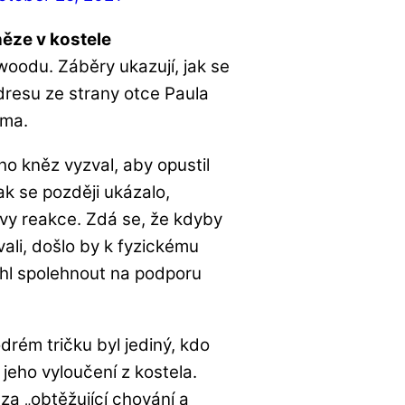
něze v kostele
woodu. Záběry ukazují, jak se
dresu ze strany otce Paula
ama.
 ho kněz vyzval, aby opustil
ak se později ukázalo,
y reakce. Zdá se, že kdyby
ali, došlo by k fyzickému
hl spolehnout na podporu
drém tričku byl jediný, kdo
jeho vyloučení z kostela.
 za „obtěžující chování a