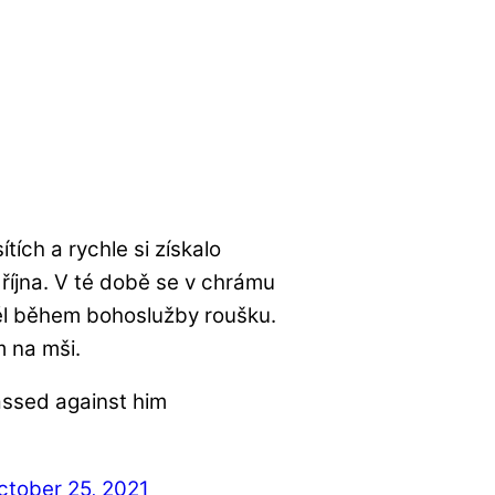
ítích a rychle si získalo
. října. V té době se v chrámu
ěl během bohoslužby roušku.
 na mši.
assed against him
ctober 25, 2021