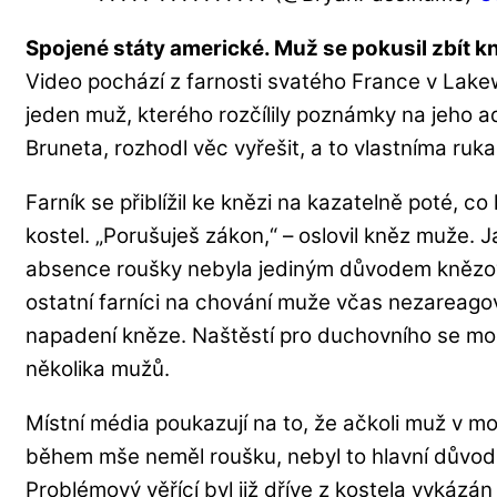
Spojené státy americké. Muž se pokusil zbít k
Video pochází z farnosti svatého France v Lake
jeden muž, kterého rozčílily poznámky na jeho a
Bruneta, rozhodl věc vyřešit, a to vlastníma ruk
Farník se přiblížil ke knězi na kazatelně poté, co
kostel. „Porušuješ zákon,“ – oslovil kněz muže. J
absence roušky nebyla jediným důvodem knězov
ostatní farníci na chování muže včas nezareagov
napadení kněze. Naštěstí pro duchovního se mo
několika mužů.
Místní média poukazují na to, že ačkoli muž v mo
během mše neměl roušku, nebyl to hlavní důvod 
Problémový věřící byl již dříve z kostela vykázán