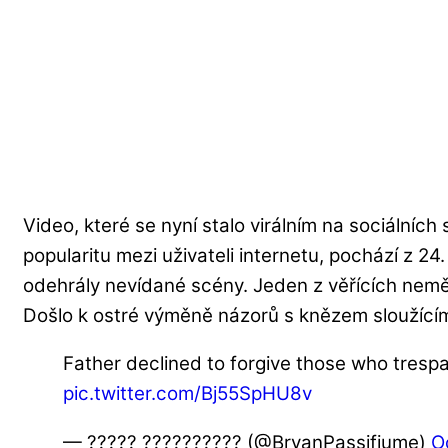
Video, které se nyní stalo virálním na sociálních s
popularitu mezi uživateli internetu, pochází z 24
odehrály nevídané scény. Jeden z věřících nem
Došlo k ostré výměně názorů s knězem sloužícím
Father declined to forgive those who tresp
pic.twitter.com/Bj55SpHU8v
— ????? ?????????? (@BryanPassifiume)
O