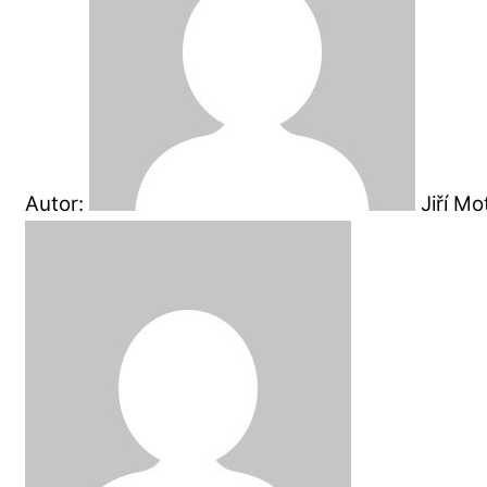
Autor:
Jiří M