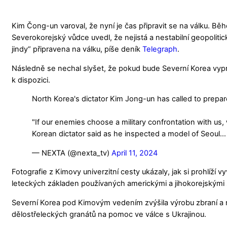
Kim Čong-un varoval, že nyní je čas připravit se na válku. B
Severokorejský vůdce uvedl, že nejistá a nestabilní geopoliti
jindy“ připravena na válku, píše deník
Telegraph
.
Následně se nechal slyšet, že pokud bude Severní Korea vypro
k dispozici.
North Korea's dictator Kim Jong-un has called to prepar
"If our enemies choose a military confrontation with us, 
Korean dictator said as he inspected a model of Seoul
— NEXTA (@nexta_tv)
April 11, 2024
Fotografie z Kimovy univerzitní cesty ukázaly, jak si prohlíž
leteckých základen používaných americkými a jihokorejskými s
Severní Korea pod Kimovým vedením zvýšila výrobu zbraní a n
dělostřeleckých granátů na pomoc ve válce s Ukrajinou.