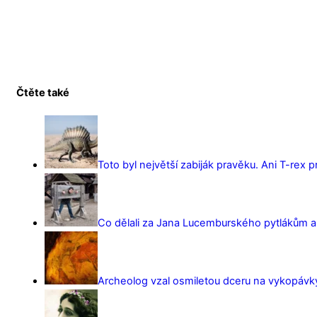
Čtěte také
Toto byl největší zabiják pravěku. Ani T-rex 
Co dělali za Jana Lucemburského pytlákům a z
Archeolog vzal osmiletou dceru na vykopávky 