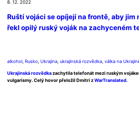
8. 12. 2022
Ruští vojáci se opíjejí na frontě, aby j
řekl opilý ruský voják na zachyceném t
alkohol
,
Rusko
,
Ukrajina
,
ukrajinská rozvědka
,
válka na Ukrajin
Ukrajinská rozvědka
zachytila telefonát mezi ruským vojákem 
vulgarismy. Celý hovor přeložil Dmitri z
WarTranslated.