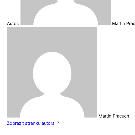
Autor:
Martin Pra
Martin Pracuch
Zobrazit stránku autora