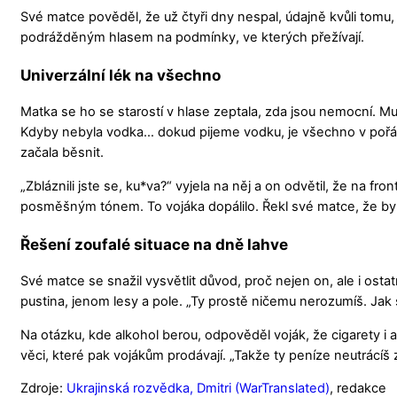
Své matce pověděl, že už čtyři dny nespal, údajně kvůli tomu
podrážděným hlasem na podmínky, ve kterých přežívají.
Univerzální lék na všechno
Matka se ho se starostí v hlase zeptala, zda jsou nemocní. Mu
Kdyby nebyla vodka… dokud pijeme vodku, je všechno v pořádku
začala běsnit.
„Zbláznili jste se, ku*va?“ vyjela na něj a on odvětil, že na fron
posměšným tónem. To vojáka dopálilo. Řekl své matce, že by 
Řešení zoufalé situace na dně lahve
Své matce se snažil vysvětlit důvod, proč nejen on, ale i ostatn
pustina, jenom lesy a pole. „Ty prostě ničemu nerozumíš. Jak se
Na otázku, kde alkohol berou, odpověděl voják, že cigarety i a
věci, které pak vojákům prodávají. „Takže ty peníze neutrácíš 
Zdroje:
Ukrajinská rozvědka,
Dmitri (WarTranslated)
, redakce