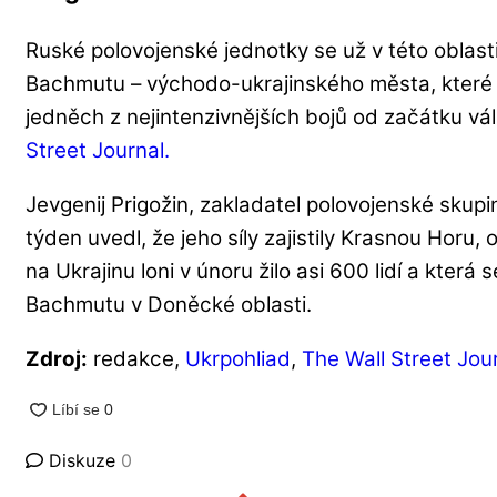
Ruské polovojenské jednotky se už v této oblast
Bachmutu – východo-ukrajinského města, které s
jedněch z nejintenzivnějších bojů od začátku vál
Street Journal.
Jevgenij Prigožin, zakladatel polovojenské skupi
týden uvedl, že jeho síly zajistily Krasnou Horu,
na Ukrajinu loni v únoru žilo asi 600 lidí a která
Bachmutu v Doněcké oblasti.
Zdroj:
redakce,
Ukrpohliad
,
The Wall Street Jour
Diskuze
0