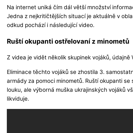
Na internet uniká čím dál větší množství informací
Jedna z nejkritičtějších situací je aktuálně v o
odkud pochází i následující video.
Ruští okupanti ostřelovaní z minometů
Z videa je vidět několik skupinek vojáků, údajn
Eliminace těchto vojáků se zhostila 3. samostat
armády za pomoci minometů. Ruští okupanti se s
louku, ale výborná muška ukrajinských vojáků 
likviduje.