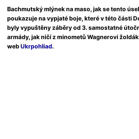
Bachmutský mlýnek na maso, jak se tento úsek
poukazuje na vypjaté boje, které v této části 
byly vypuštěny záběry od 3. samostatné útočn
armády, jak ničí z minometů Wagnerovi žoldák
web
Ukrpohliad
.