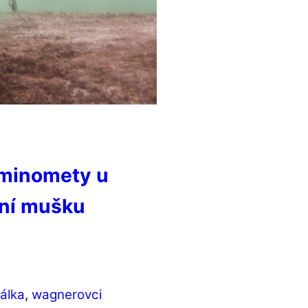
i minomety u
zní mušku
álka
,
wagnerovci