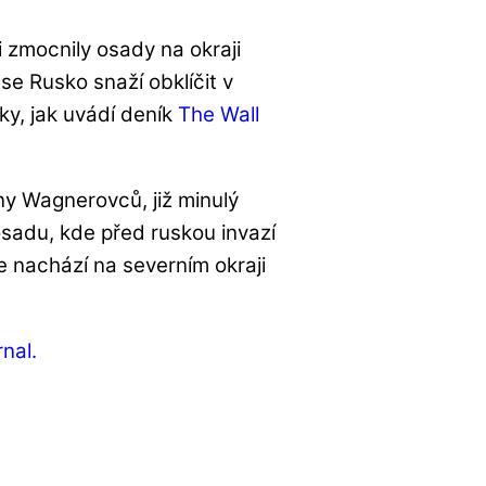
i zmocnily osady na okraji
e Rusko snaží obklíčit v
ky, jak uvádí deník
The Wall
ny Wagnerovců, již minulý
 osadu, kde před ruskou invazí
 se nachází na severním okraji
nal.