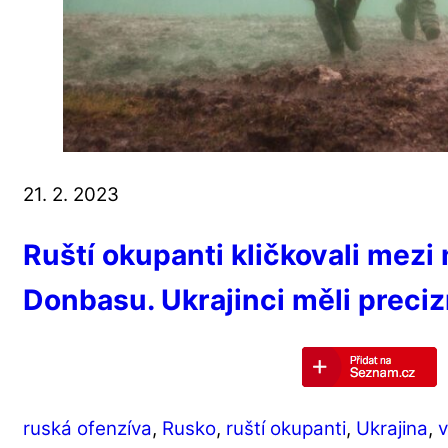
21. 2. 2023
Ruští okupanti kličkovali mez
Donbasu. Ukrajinci měli preci
ruská ofenzíva
,
Rusko
,
ruští okupanti
,
Ukrajina
,
v