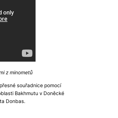
ami z minometů
t přesné souřadnice pomocí
 oblasti Bakhmutu v Doněcké
sta Donbas.