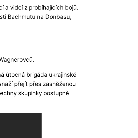
 a videí z probíhajících bojů.
blasti Bachmutu na Donbasu,
ě Wagnerovců.
ná útočná brigáda ukrajinské
naží přejít přes zasněženou
všechny skupinky postupně