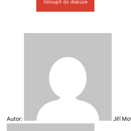
Vstoupit do diskuze
Autor:
Jiří M