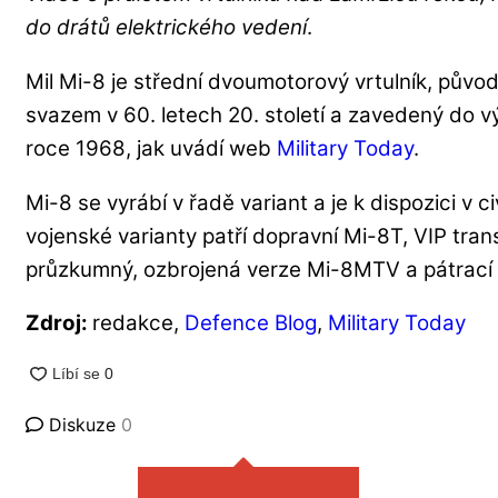
do drátů elektrického vedení
.
Mil Mi-8 je střední dvoumotorový vrtulník, pů
svazem v 60. letech 20. století a zavedený do v
roce 1968, jak uvádí web
Military Today
.
Mi-8 se vyrábí v řadě variant a je k dispozici v ci
vojenské varianty patří dopravní Mi-8T, VIP trans
průzkumný, ozbrojená verze Mi-8MTV a pátrací
Zdroj:
redakce,
Defence Blog
,
Military Today
Diskuze
0