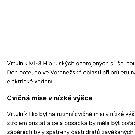
Vrtulník Mi-8 Hip ruských ozbrojených sil šel n
Don poté, co ve Voroněžské oblasti při průletu n
elektrické vedení.
Cvičná mise v nízké výšce
Vrtulník Hip byl na rutinní cvičné misi v nízké výš
strojem přistát a celá posádka by měla být poř
záběrech byly spatřeny části drátů zavěšených 