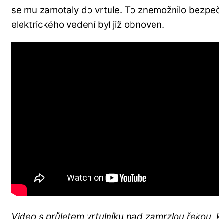
se mu zamotaly do vrtule. To znemožnilo bezpeč
elektrického vedení byl již obnoven.
Video s průletem vrtulníku nad zamrzlou řekou, k