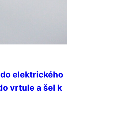
 do elektrického
o vrtule a šel k