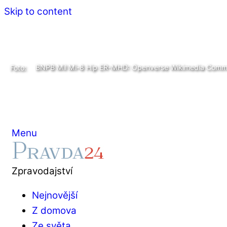
Skip to content
BNPB Mil Mi-8 Hip ER-MHD: Openverse Wikimedia Com
Foto:
Menu
Zpravodajství
Nejnovější
Z domova
Ze světa