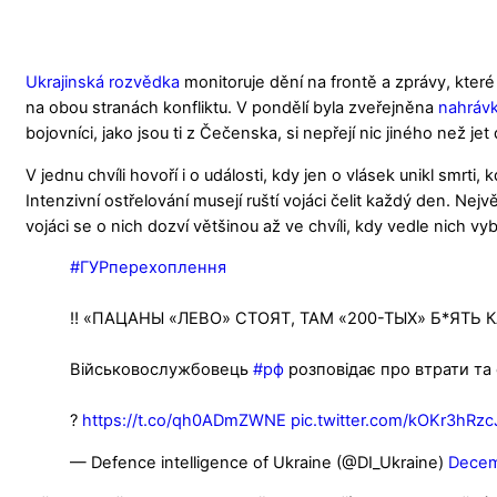
Ukrajinská rozvědka
monitoruje dění na frontě a zprávy, které
na obou stranách konfliktu. V pondělí byla zveřejněna
nahráv
bojovníci, jako jsou ti z Čečenska, si nepřejí nic jiného než je
V jednu chvíli hovoří i o události, kdy jen o vlásek unikl smrt
Intenzivní ostřelování musejí ruští vojáci čelit každý den. Nej
vojáci se o nich dozví většinou až ve chvíli, kdy vedle nich 
#ГУРперехоплення
‼️ «ПАЦАНЫ «ЛЕВО» СТОЯТ, ТАМ «200-ТЫХ» Б*ЯТ
Військовослужбовець
#рф
розповідає про втрати та
?
https://t.co/qh0ADmZWNE
pic.twitter.com/kOKr3hRzc
— Defence intelligence of Ukraine (@DI_Ukraine)
Decem