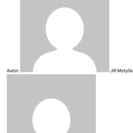
Autor:
Jiří Motyč