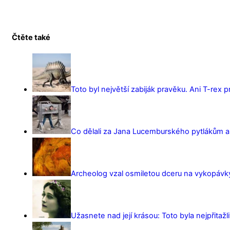
Čtěte také
Toto byl největší zabiják pravěku. Ani T-rex 
Co dělali za Jana Lucemburského pytlákům a z
Archeolog vzal osmiletou dceru na vykopávky 
Užasnete nad její krásou: Toto byla nejpřitažl