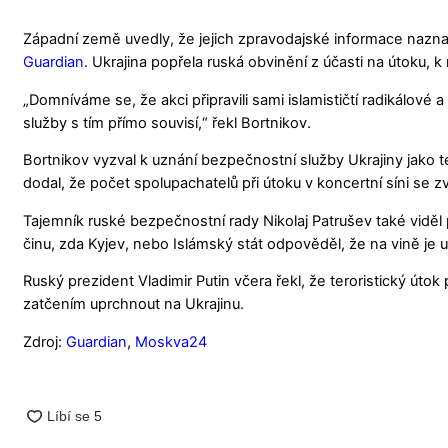
Západní země uvedly, že jejich zpravodajské informace nazna
Guardian
. Ukrajina popřela ruská obvinění z účasti na útoku, k 
„Domníváme se, že akci připravili sami islamističtí radikálov
služby s tím přímo souvisí,“ řekl Bortnikov.
Bortnikov vyzval k uznání bezpečnostní služby Ukrajiny jako t
dodal, že počet spolupachatelů při útoku v koncertní síni se
Tajemník ruské bezpečnostní rady Nikolaj Patrušev také viděl p
činu, zda Kyjev, nebo Islámský stát odpověděl, že na vině je u
Ruský prezident Vladimir Putin včera řekl, že teroristický útok 
zatčením uprchnout na Ukrajinu.
Zdroj:
Guardian
,
Moskva24