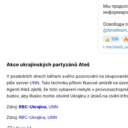
Akce ukrajinských partyzánů Ateš
V posledních dnech během svého pozorování na okupovaném K
píše server
UNN
. Tuto techniku přitom Rusové umístili na úze
Agenti Ateš zjistili, že toto vybavení nebylo v provozuschopn
budov, aby Rusko mohlo obvinit Ukrajinu z útoků na civilní infr
Zdroj:
RBC-Ukrajina
,
UNN
Zdroj:
RBC-Ukrajina
,
UNN