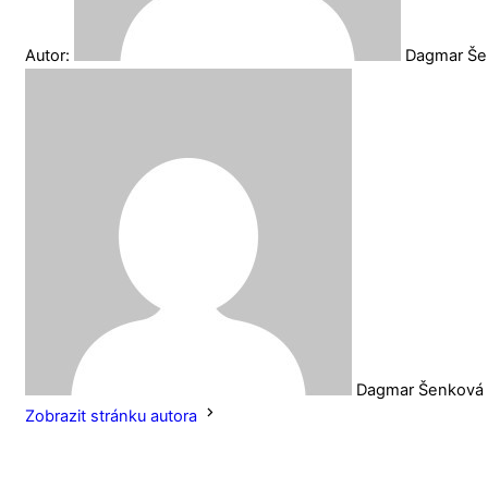
Autor:
Dagmar Š
Dagmar Šenková
Zobrazit stránku autora