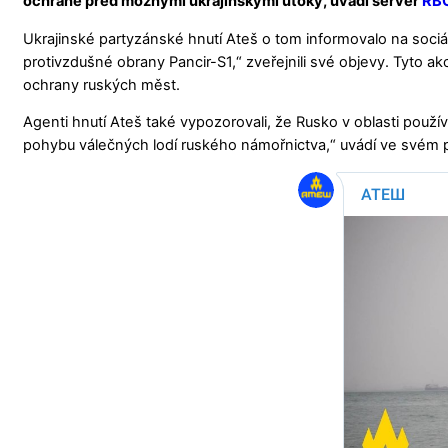
ochraně před možnými ukrajinskými útoky, uvádí server
RBC
Ukrajinské partyzánské hnutí Ateš o tom informovalo na soci
protivzdušné obrany Pancir-S1,“ zveřejnili své objevy. Tyto a
ochrany ruských měst.
Agenti hnutí Ateš také vypozorovali, že Rusko v oblasti použ
pohybu válečných lodí ruského námořnictva,“ uvádí ve svém p