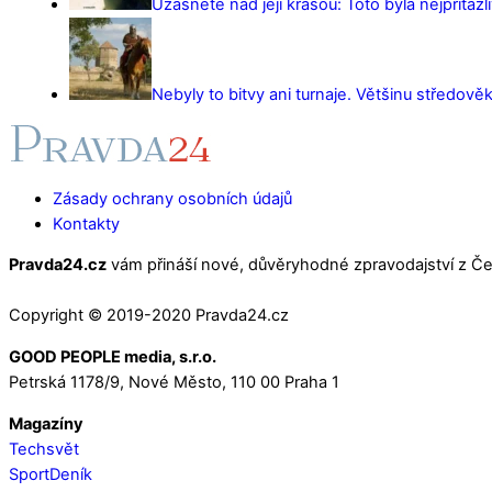
Užasnete nad její krásou: Toto byla nejpřitažl
Nebyly to bitvy ani turnaje. Většinu středověk
Zásady ochrany osobních údajů
Kontakty
Pravda24.cz
vám přináší nové, důvěryhodné zpravodajství z Čes
Copyright © 2019-2020 Pravda24.cz
GOOD PEOPLE media, s.r.o.
Petrská 1178/9, Nové Město, 110 00 Praha 1
Magazíny
Techsvět
SportDeník