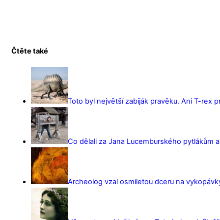
Čtěte také
Toto byl největší zabiják pravěku. Ani T-rex 
Co dělali za Jana Lucemburského pytlákům a z
Archeolog vzal osmiletou dceru na vykopávky 