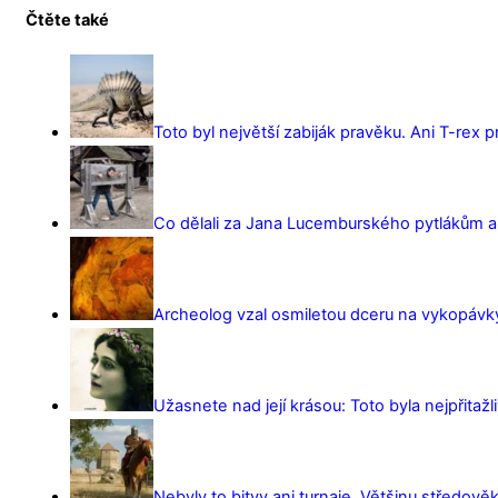
Čtěte také
Toto byl největší zabiják pravěku. Ani T-rex 
Co dělali za Jana Lucemburského pytlákům a z
Archeolog vzal osmiletou dceru na vykopávky 
Užasnete nad její krásou: Toto byla nejpřitažl
Nebyly to bitvy ani turnaje. Většinu středověk