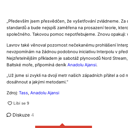
„Především jsem přesvědčen, že vyšetřování zvládneme. Za 
standardů a bude nejspíš zaměřena na prosazení teorie, kterou 
společného. Takovou pomoc nepotřebujeme. Znovu opakuji: vy
Lavrov také věnoval pozornost nečekanému prohlášení Interpo
nevzpomínám na žádnou podobnou iniciativu Interpolu v předc
Nejzřetelnějším příkladem je sabotáž plynovodů Nord Stream,
Baltské moře, připomíná deník
Anadolu Ajansi
.
„Už jsme si zvykli na dvojí metr našich západních přátel a 
dosáhnout a jakými metodami.“
Zdroj:
Tass
,
Anadolu Ajansi
Diskuze
4