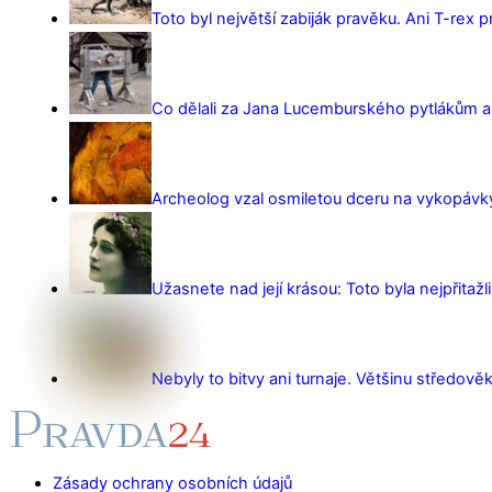
Toto byl největší zabiják pravěku. Ani T-rex 
Co dělali za Jana Lucemburského pytlákům a z
Archeolog vzal osmiletou dceru na vykopávky 
Užasnete nad její krásou: Toto byla nejpřitažl
Nebyly to bitvy ani turnaje. Většinu středověk
Zásady ochrany osobních údajů