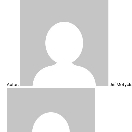
Autor:
Jiří Motyč