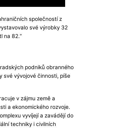
zahraničních společností z
 vystavovalo své výrobky 32
l na 82.“
rohradských podniků obranného
své vývojové činnosti, píše
racuje v zájmu země a
osti a ekonomického rozvoje.
plexu vyvíjejí a zavádějí do
lní techniky i civilních