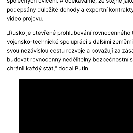
společných cvičení. A očekáváme, že stejně jak
podepsány důležité dohody a exportní kontrakty
video projevu.
„Rusko je otevřené prohlubování rovnocenného 
vojensko-technické spolupráci s dalšími zeměmi,
svou nezávislou cestu rozvoje a považují za zá
budovat rovnocenný nedělitelný bezpečnostní sy
chránil každý stát,“ dodal Putin.