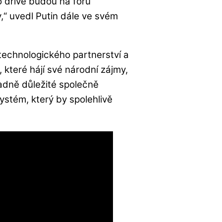
o dříve budou na fóru
,“ uvedl Putin dále ve svém
technologického partnerství a
 které hájí své národní zájmy,
sadně důležité společně
stém, který by spolehlivě