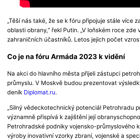
„Těší nás také, že se k fóru připojuje stále více 
oblasti obrany,“ řekl Putin. „V loňském roce zde
zahraničních účastníků. Letos jejich počet vzrost
Co je na fóru Armáda 2023 k vidění
Na akci do hlavního města přijeli zástupci pet
průmyslu. V Moskvě budou prezentovat výsledky 
deník
Diplomat.ru
.
„Silný vědeckotechnický potenciál Petrohradu p
významně přispívá k zajištění její obranyschopn
Petrohradské podniky vojensko-průmyslového kom
výroby inovativní vzorky zbraní, vojenské a speciá