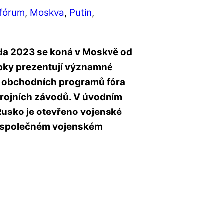
 fórum
,
Moskva
,
Putin
,
da 2023 se koná v Moskvě od
obky prezentují významné
 a obchodních programů fóra
brojních závodů. V úvodním
 Rusko je otevřeno vojenské
na společném vojenském