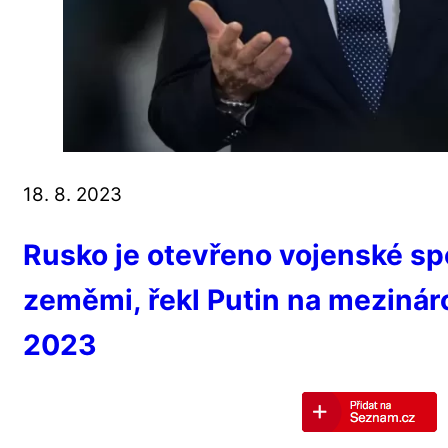
18. 8. 2023
Rusko je otevřeno vojenské spo
zeměmi, řekl Putin na meziná
2023