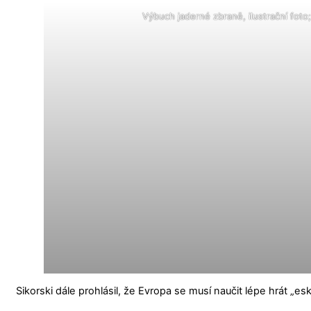
Výbuch jaderné zbraně, ilustrační fot
Sikorski dále prohlásil, že Evropa se musí naučit lépe hrát „e