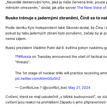
„Neustálé deklarování toho, jaká je naše červená linie, pou
měnícím omezením,“ dodal, jak píše server
The New Voice of
Rusko trénuje s jadernými zbraněmi, Číně se to nel
Podle deníku Kyiv Independent také Sikorski dodal, že Čína i 
pokud by tabu jaderných zbraní bylo porušeno, začaly by je po
nemá zájem.
Ruský prezident Vladimir Putin dal 6. května pokyn ruskému ge
??
#Russia
on Tuesday announced the start of tactical nu
"threats".
The 1st stage of nuclear drills will practice receiving 
pic.twitter.com/kIImGSz5hZ
— ConflictLive ? (@conflict_live)
May 21, 2024
Cvičení, která se mají uskutečnit „v blízké budoucnosti“, se z
cvičení jsou reakcí na prohlášení Západu o jeho připravenosti 