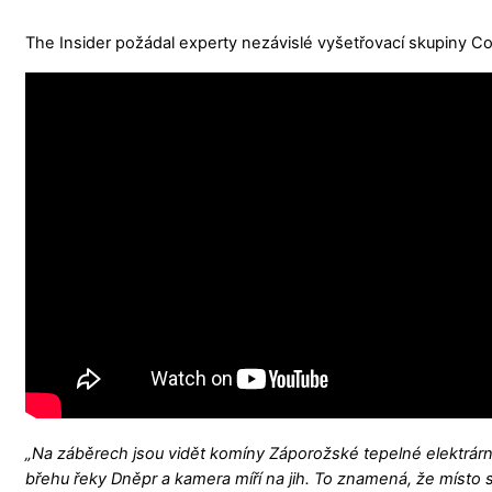
The Insider požádal experty nezávislé vyšetřovací skupiny Conf
„Na záběrech jsou vidět komíny Záporožské tepelné elektrárny
břehu řeky Dněpr a kamera míří na jih. To znamená, že místo 