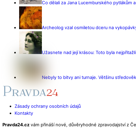
Co dělali za Jana Lucemburského pytlákům a z
Archeolog vzal osmiletou dceru na vykopávky 
Užasnete nad její krásou: Toto byla nejpřitažl
Nebyly to bitvy ani turnaje. Většinu středověk
Zásady ochrany osobních údajů
Kontakty
Pravda24.cz
vám přináší nové, důvěryhodné zpravodajství z Čes