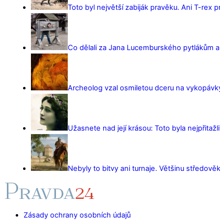
Toto byl největší zabiják pravěku. Ani T-rex 
Co dělali za Jana Lucemburského pytlákům a z
Archeolog vzal osmiletou dceru na vykopávky 
Užasnete nad její krásou: Toto byla nejpřitažl
Nebyly to bitvy ani turnaje. Většinu středověk
Zásady ochrany osobních údajů