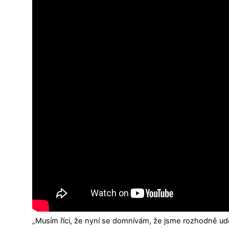
„Musím říci, že nyní se domnívám, že jsme rozhodně udě