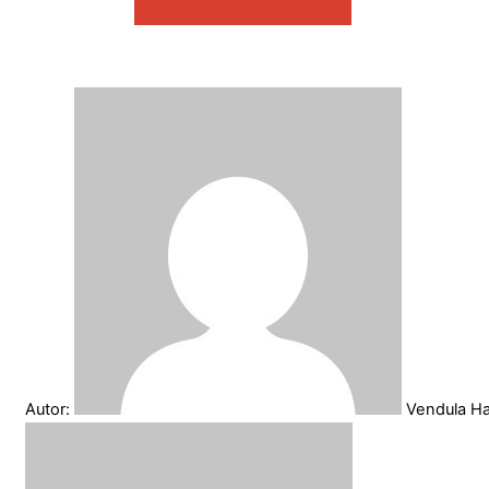
Autor:
Vendula H