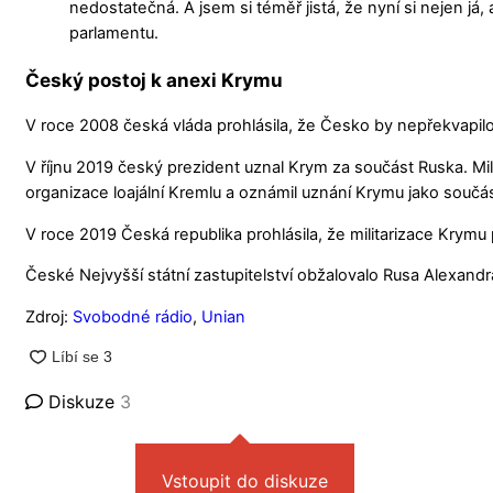
nedostatečná. A jsem si téměř jistá, že nyní si nejen já
parlamentu.
Český postoj k anexi Krymu
V roce 2008 česká vláda prohlásila, že Česko by nepřekvapilo
V říjnu 2019 český prezident uznal Krym za součást Ruska. 
organizace loajální Kremlu a oznámil uznání Krymu jako součás
V roce 2019 Česká republika prohlásila, že militarizace Kry
České Nejvyšší státní zastupitelství obžalovalo Rusa Alexand
Zdroj:
Svobodné rádio
,
Unian
Diskuze
3
Vstoupit do diskuze