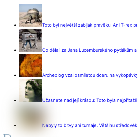
Toto byl největší zabiják pravěku. Ani T-rex 
Co dělali za Jana Lucemburského pytlákům a z
Archeolog vzal osmiletou dceru na vykopávky 
Užasnete nad její krásou: Toto byla nejpřitažl
Nebyly to bitvy ani turnaje. Většinu středověk