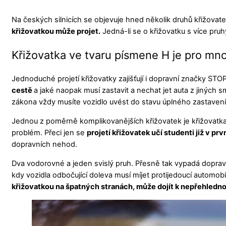
Na českých silnicích se objevuje hned několik druhů křižova
křižovatkou může projet.
Jedná-li se o křižovatku s více pruhy
Křižovatka ve tvaru písmene H je pro mno
Jednoduché projetí křižovatky zajišťují i dopravní značky STOP
cestě
a jaké naopak musí zastavit a nechat jet auta z jiných
zákona vždy musíte vozidlo uvést do stavu úplného zastaven
Jednou z poměrně komplikovanějších křižovatek je křižovatka v
problém. Přeci jen se
projetí křižovatek učí studenti již v p
dopravních nehod.
Dva vodorovné a jeden svislý pruh. Přesně tak vypadá dopravní 
kdy vozidla odbočující doleva musí míjet protijedoucí automobi
křižovatkou na špatných stranách, může dojít k nepřehledno