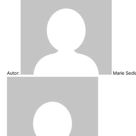
Autor:
Marie Sed