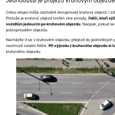
Jednodušší je průjezd kruhovým objez
Celou situaci může zachránit dvouproudý kruhový objezd. I zd
Protože je kruhový objezd tvořen více proudy,
řidiči, kteří 
vozidlům jedoucím po kruhovém objezdu.
Naopak, pokud se 
jednoproudém objezdu.
Nacházíte-li se v kruhovém objezdu, přejezd do jednotlivých 
neohrozit ostatní řidiče.
Při výjezdu z kruhového objezdu si 
kruhového objezdu.