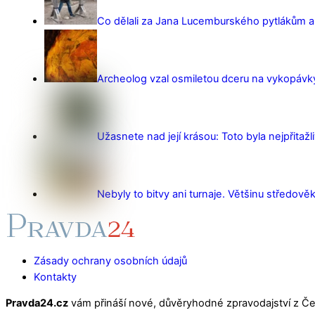
Co dělali za Jana Lucemburského pytlákům a z
Archeolog vzal osmiletou dceru na vykopávky 
Užasnete nad její krásou: Toto byla nejpřitažl
Nebyly to bitvy ani turnaje. Většinu středověk
Zásady ochrany osobních údajů
Kontakty
Pravda24.cz
vám přináší nové, důvěryhodné zpravodajství z Čes