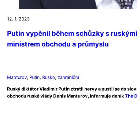
12. 1. 2023
Putin vypěnil během schůzky s ruskými 
ministrem obchodu a průmyslu
Manturov
,
Putin
,
Rusko
,
zahraniční
Ruský diktátor Vladimir Putin ztratil nervy a pustil se do s
obchodu ruské vlády Denis Manturov, informuje deník
The D