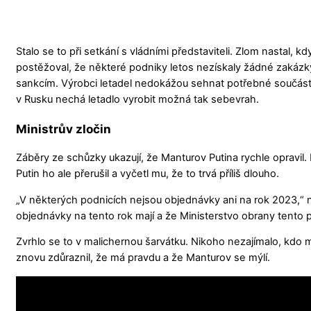
Stalo se to při setkání s vládními představiteli. Zlom nastal, 
postěžoval, že některé podniky letos nezískaly žádné zakázky
sankcím. Výrobci letadel nedokážou sehnat potřebné součás
v Rusku nechá letadlo vyrobit možná tak sebevrah.
Ministrův zločin
Záběry ze schůzky ukazují, že Manturov Putina rychle opravil. 
Putin ho ale přerušil a vyčetl mu, že to trvá příliš dlouho.
„V některých podnicích nejsou objednávky ani na rok 2023,“ n
objednávky na tento rok mají a že Ministerstvo obrany tento p
Zvrhlo se to v malichernou šarvátku. Nikoho nezajímalo, kdo m
znovu zdůraznil, že má pravdu a že Manturov se mýlí.