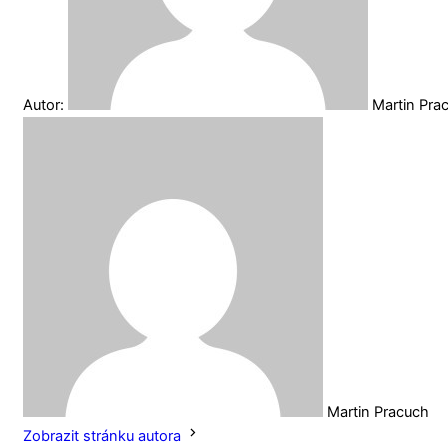
Autor:
Martin Pra
Martin Pracuch
Zobrazit stránku autora