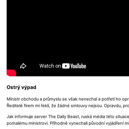
Ostrý výpad
Ministr obchodu a průmyslu se však nenechal a potřetí ho op
Ředitelé firem mi řekli, že žádné smlouvy nejsou. Opravdu, p
Jak informuje server The Daily Beast, ruská média této situace 
pomalému ministrovi. Příhodně vynechali původní vyjádření mi