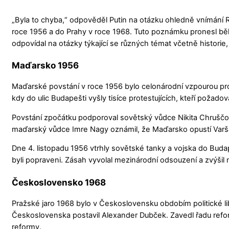
„Byla to chyba,“ odpověděl Putin na otázku ohledně vnímání R
roce 1956 a do Prahy v roce 1968. Tuto poznámku pronesl bě
odpovídal na otázky týkající se různých témat včetně historie, 
Maďarsko 1956
Maďarské povstání v roce 1956 bylo celonárodní vzpourou pro
kdy do ulic Budapešti vyšly tisíce protestujících, kteří požadov
Povstání zpočátku podporoval sovětský vůdce Nikita Chruščov,
maďarský vůdce Imre Nagy oznámil, že Maďarsko opustí Varša
Dne 4. listopadu 1956 vtrhly sovětské tanky a vojska do Budapeš
byli popraveni. Zásah vyvolal mezinárodní odsouzení a zvýš
Československo 1968
Pražské jaro 1968 bylo v Československu obdobím politické lib
Československa postavil Alexander Dubček. Zavedl řadu refor
reformy.