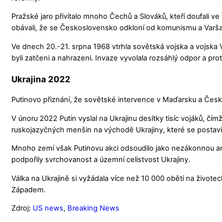
Pražské jaro přivítalo mnoho Čechů a Slováků, kteří doufali ve
obávali, že se Československo odkloní od komunismu a Varš
Ve dnech 20.-21. srpna 1968 vtrhla sovětská vojska a vojska 
byli zatčeni a nahrazeni. Invaze vyvolala rozsáhlý odpor a pro
Ukrajina 2022
Putinovo přiznání, že sovětské intervence v Maďarsku a Česko
V únoru 2022 Putin vyslal na Ukrajinu desítky tisíc vojáků, čím
ruskojazyčných menšin na východě Ukrajiny, které se postavil
Mnoho zemí však Putinovu akci odsoudilo jako nezákonnou an
podpořily svrchovanost a územní celistvost Ukrajiny.
Válka na Ukrajině si vyžádala více než 10 000 obětí na živote
Západem.
Zdroj:
US news
,
Breaking News