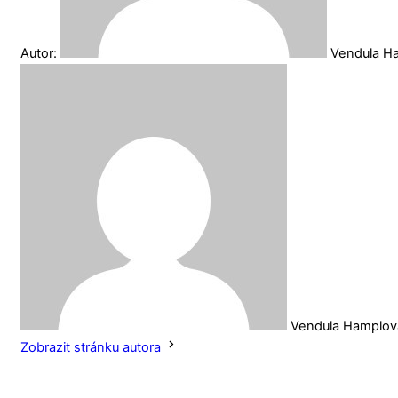
Autor:
Vendula H
Vendula Hamplov
Zobrazit stránku autora