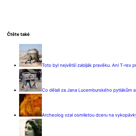
Čtěte také
Toto byl největší zabiják pravěku. Ani T-rex 
Co dělali za Jana Lucemburského pytlákům a z
Archeolog vzal osmiletou dceru na vykopávky 