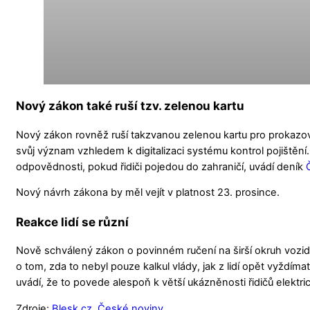
Nový zákon také ruší tzv. zelenou kartu
Nový zákon rovněž ruší takzvanou zelenou kartu pro prokazo
svůj význam vzhledem k digitalizaci systému kontrol pojištění
odpovědnosti, pokud řidiči pojedou do zahraničí, uvádí deník
Nový návrh zákona by měl vejít v platnost 23. prosince.
Reakce lidí se různí
Nově schválený zákon o povinném ručení na širší okruh vozidel
o tom, zda to nebyl pouze kalkul vlády, jak z lidí opět vyžd
uvádí, že to povede alespoň k větší ukázněnosti řidičů elektr
Zdroje:
Blesk.cz
,
České noviny