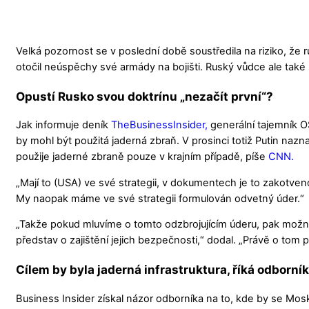
Velká pozornost se v poslední době soustředila na riziko, že 
otočil neúspěchy své armády na bojišti. Ruský vůdce ale tak
Opustí Rusko svou doktrínu „nezačít první“?
Jak informuje deník
TheBusinessInsider,
generální tajemník 
by mohl být použitá jaderná zbraň. V prosinci totiž Putin nazn
použije jaderné zbraně pouze v krajním případě, píše
CNN.
„Mají to (USA) ve své strategii, v dokumentech je to zakotven
My naopak máme ve své strategii formulován odvetný úder.“
„Takže pokud mluvíme o tomto odzbrojujícím úderu, pak možná
představ o zajištění jejich bezpečnosti,“ dodal. „Právě o tom 
Cílem by byla jaderná infrastruktura, říká odborník
Business Insider získal názor odborníka na to, kde by se Mo