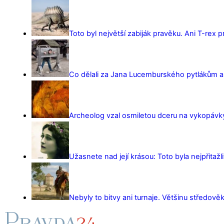
Toto byl největší zabiják pravěku. Ani T-rex 
Co dělali za Jana Lucemburského pytlákům a z
Archeolog vzal osmiletou dceru na vykopávky 
Užasnete nad její krásou: Toto byla nejpřitažl
Nebyly to bitvy ani turnaje. Většinu středověk