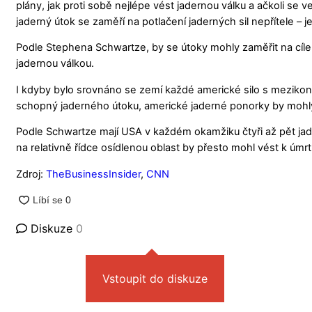
plány, jak proti sobě nejlépe vést jadernou válku a ačkoli se 
jaderný útok se zaměří na potlačení jaderných sil nepřítele – je
Podle Stephena Schwartze, by se útoky mohly zaměřit na cíle 
jadernou válkou.
I kdyby bylo srovnáno se zemí každé americké silo s mezikon
schopný jaderného útoku, americké jaderné ponorky by moh
Podle Schwartze mají USA v každém okamžiku čtyři až pět jade
na relativně řídce osídlenou oblast by přesto mohl vést k úmrtí
Zdroj:
TheBusinessInsider
,
CNN
Diskuze
0
Vstoupit do diskuze