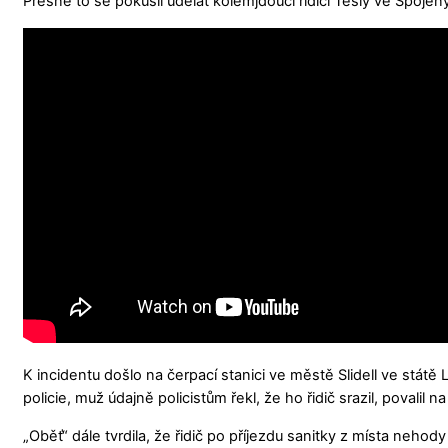
Přesně to se pokusil udělat kolemjdoucí řidiči Tesly ve Spoj
K incidentu došlo na čerpací stanici ve městě Slidell ve státě L
policie, muž údajně policistům řekl, že ho řidič srazil, povalil
„Oběť“ dále tvrdila, že řidič po příjezdu sanitky z místa nehod