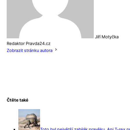
Jiří Motyčka
Redaktor Pravda24.cz
Zobrazit stránku autora
Čtěte také
Toto byl největší zabiják pravěku. Ani T-rex 