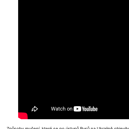
Způsoby mučení, které se po ústupů Rusů na Ukrajině objevily,