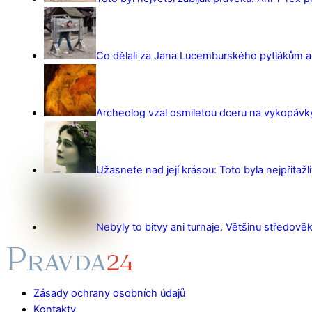
Co dělali za Jana Lucemburského pytlákům a z
Archeolog vzal osmiletou dceru na vykopávky 
Užasnete nad její krásou: Toto byla nejpřitažl
Nebyly to bitvy ani turnaje. Většinu středověk
Zásady ochrany osobních údajů
Kontakty