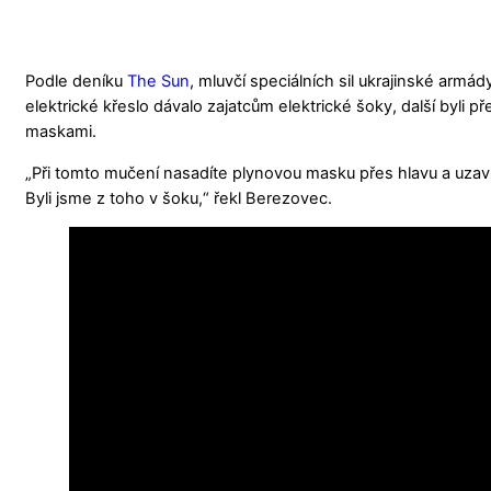
Podle deníku
The Sun
, mluvčí speciálních sil ukrajinské ar
elektrické křeslo dávalo zajatcům elektrické šoky, další byli
maskami.
„Při tomto mučení nasadíte plynovou masku přes hlavu a uzavře
Byli jsme z toho v šoku,“ řekl Berezovec.