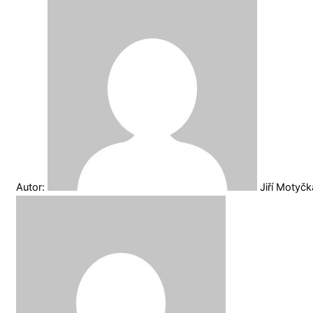
Autor:
Jiří Motyč