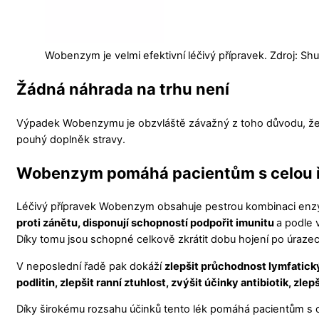
Wobenzym je velmi efektivní léčivý přípravek. Zdroj: Shu
Žádná náhrada na trhu není
Výpadek Wobenzymu je obzvláště závažný z toho důvodu, že 
pouhý doplněk stravy.
Wobenzym pomáhá pacientům s celou 
Léčivý přípravek Wobenzym obsahuje pestrou kombinaci enz
proti zánětu, disponují schopností podpořit imunitu
a podle 
Díky tomu jsou schopné celkově zkrátit dobu hojení po úraze
V neposlední řadě pak dokáží
zlepšit průchodnost lymfatický
podlitin, zlepšit ranní ztuhlost, zvýšit účinky antibiotik
Díky širokému rozsahu účinků tento lék pomáhá pacientům s c