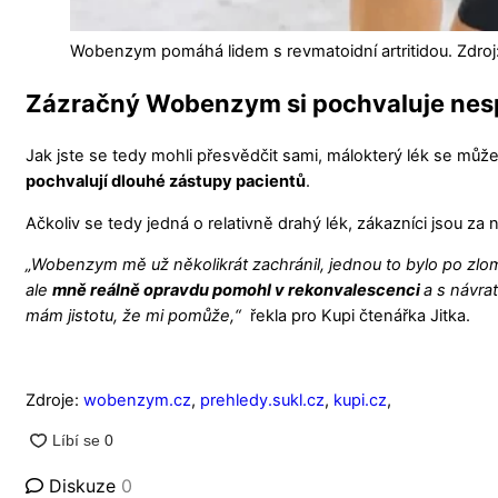
Wobenzym pomáhá lidem s revmatoidní artritidou. Zdroj:
Zázračný Wobenzym si pochvaluje nes
Jak jste se tedy mohli přesvědčit sami, málokterý lék se může
pochvalují dlouhé zástupy pacientů
.
Ačkoliv se tedy jedná o relativně drahý lék, zákazníci jsou za n
„Wobenzym mě už několikrát zachránil, jednou to bylo po zlo
ale
mně reálně opravdu pomohl v rekonvalescenci
a s návra
mám jistotu, že mi pomůže,“
řekla pro Kupi čtenářka Jitka.
Zdroje:
wobenzym.cz
,
prehledy.sukl.cz
,
kupi.cz
,
Diskuze
0