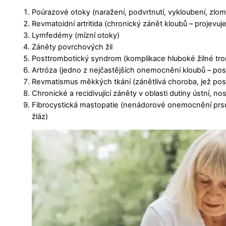
Poúrazové otoky (naražení, podvrtnutí, vykloubení, zlo
Revmatoidní artritida (chronický zánět kloubů – projevuj
Lymfedémy (mízní otoky)
Záněty povrchových žil
Posttrombotický syndrom (komplikace hluboké žilné tromb
Artróza (jedno z nejčastějších onemocnění kloubů – pos
Revmatismus měkkých tkání (zánětlivá choroba, jež pos
Chronické a recidivující záněty v oblasti dutiny ústní, n
Fibrocystická mastopatie (nenádorové onemocnění prsu –
žláz)