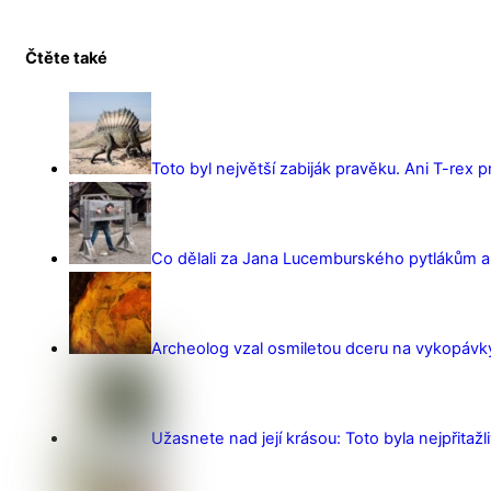
Čtěte také
Toto byl největší zabiják pravěku. Ani T-rex 
Co dělali za Jana Lucemburského pytlákům a z
Archeolog vzal osmiletou dceru na vykopávky 
Užasnete nad její krásou: Toto byla nejpřitažl