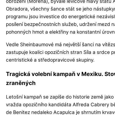
obrození (Morena), bývalé levicové hlavy stát
Obradora, všechny šance stát se jeho nástupkyní
programu jsou investice do energetické nezávisl
posílení bezpečnostních služeb, udržení mezd na
pohonných hmot a elektřiny na konstantní úrovni
Vedle Sheinbaumové má největší šanci na vítězst
zastupuje koalici opozičních stran Síla a srdce p
centristické a středopravicové skupiny.
Tragická volební kampaň v Mexiku. Sto
zraněných
Letošní kampaň se zapíše do historie země jako n
vražda opozičního kandidáta Alfreda Cabrery 
de Benitez nedaleko Acapulca je shrnutím krva