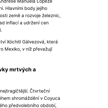
u Andrése Manuela Lópeze
. Hlavními body jejího
osti země a rozvoje železnic,
d inflací a udržení cen
.
ví Xóchitl Gálvezová, která
ro Mexiko, v níž převažují
vky mrtvých a
ejtragičtější. Čtvrteční
během shromáždění v Coyuca
vého předvolebního období,