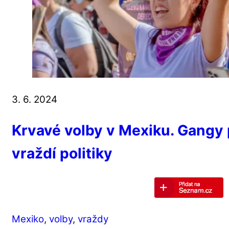
3. 6. 2024
Krvavé volby v Mexiku. Gangy 
vraždí politiky
Mexiko
,
volby
,
vraždy