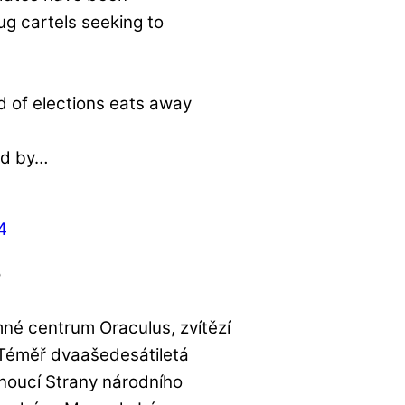
rug cartels seeking to
d of elections eats away
d by…
4
?
né centrum Oraculus, zvítězí
Téměř dvaašedesátiletá
noucí Strany národního