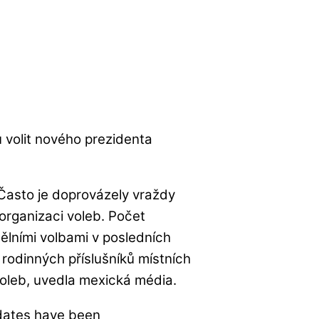
 volit nového prezidenta
Často je doprovázely vraždy
a organizaci voleb. Počet
dělními volbami v posledních
rodinných příslušníků místních
voleb, uvedla mexická média.
idates have been