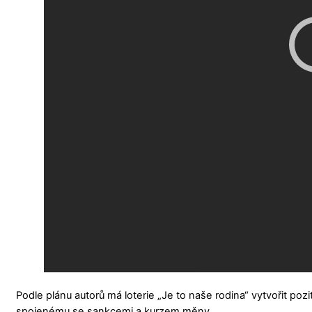
Podle plánu autorů má loterie „Je to naše rodina“ vytvořit po
spojenému se sankcemi a kurzem měny.