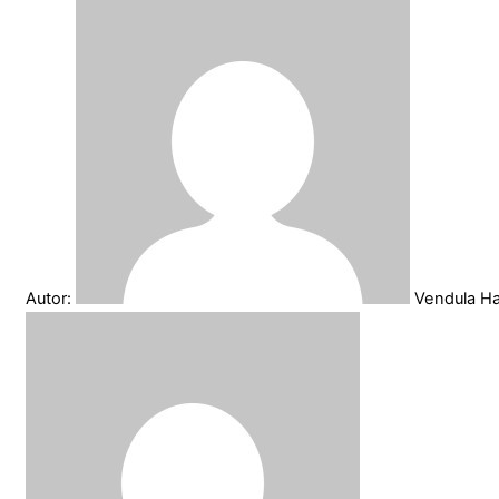
Autor:
Vendula H