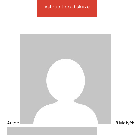
Vstoupit do diskuze
Autor:
Jiří Motyč