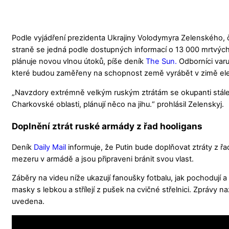
Podle vyjádření prezidenta Ukrajiny Volodymyra Zelenského, 
straně se jedná podle dostupných informací o 13 000 mrtvých 
plánuje novou vlnou útoků, píše deník
The Sun.
Odborníci varuj
které budou zaměřeny na schopnost země vyrábět v zimě ele
„Navzdory extrémně velkým ruským ztrátám se okupanti stále 
Charkovské oblasti, plánují něco na jihu.“ prohlásil Zelenskyj.
Doplnění ztrát ruské armády z řad hooligans
Deník
Daily Mail
informuje, že Putin bude doplňovat ztráty z řa
mezeru v armádě a jsou připraveni bránit svou vlast.
Záběry na videu níže ukazují fanoušky fotbalu, jak pochodují a 
masky s lebkou a střílejí z pušek na cvičné střelnici. Zprávy n
uvedena.