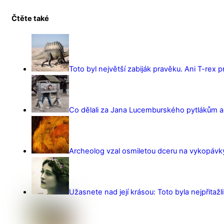
Čtěte také
Toto byl největší zabiják pravěku. Ani T-rex 
Co dělali za Jana Lucemburského pytlákům a z
Archeolog vzal osmiletou dceru na vykopávky 
Užasnete nad její krásou: Toto byla nejpřitažl