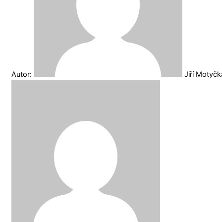
Autor:
Jiří Motyč