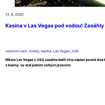
13. 8. 2020
Kasína v Las Vegas pod vodou! Zasáhly 
cestovní ruch
,
hotely
,
kasína
,
Las Vegas
,
USA
Město Las Vegas v USA zasáhla další vlna záplav pouhé dva t
s kasíny, se stal jedním velkým jezerem.