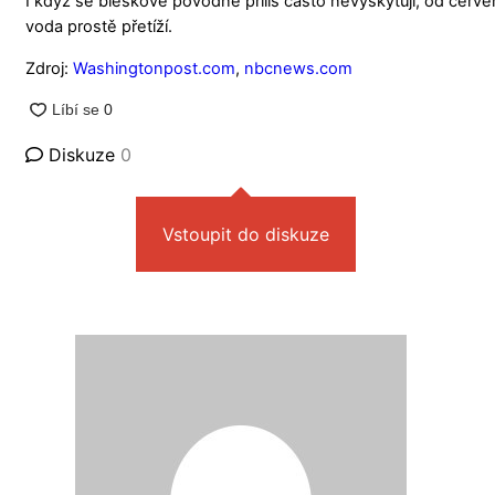
I když se bleskové povodně příliš často nevyskytují, od čer
voda prostě přetíží.
Zdroj:
Washingtonpost.com
,
nbcnews.com
Diskuze
0
Vstoupit do diskuze