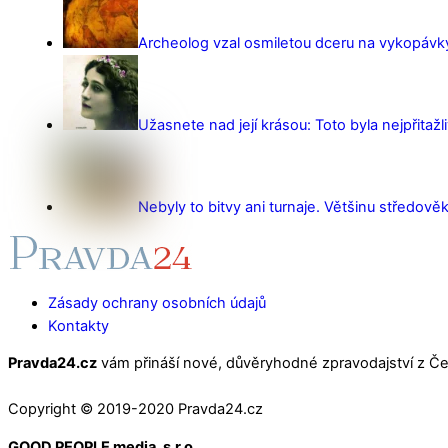
Archeolog vzal osmiletou dceru na vykopávky 
Užasnete nad její krásou: Toto byla nejpřitažl
Nebyly to bitvy ani turnaje. Většinu středověk
Zásady ochrany osobních údajů
Kontakty
Pravda24.cz
vám přináší nové, důvěryhodné zpravodajství z Čes
Copyright © 2019-2020 Pravda24.cz
GOOD PEOPLE media, s.r.o.