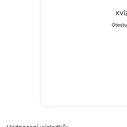
KVÍ
Otestu