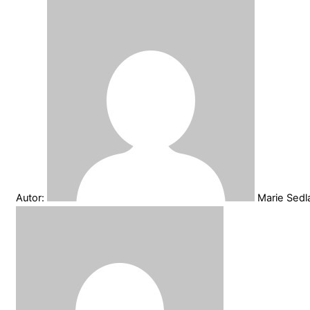
Autor:
Marie Sed