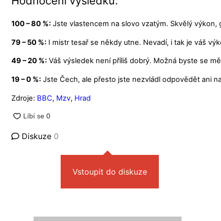
Hodnocení výsledků:
100 – 80 %:
Jste vlastencem na slovo vzatým. Skvělý výkon, 
79 – 50 %:
I mistr tesař se někdy utne. Nevadí, i tak je váš vý
49 – 20 %:
Váš výsledek není příliš dobrý. Možná byste se měli 
19 – 0 %:
Jste Čech, ale přesto jste nezvládl odpovědět ani na
Zdroje:
BBC
,
Mzv
,
Hrad
Diskuze
0
Vstoupit do diskuze