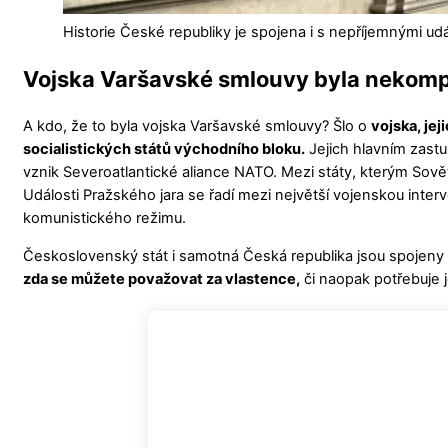
Historie České republiky je spojena i s nepříjemnými udá
Vojska Varšavské smlouvy byla nekom
A kdo, že to byla vojska Varšavské smlouvy? Šlo o
vojska, je
socialistických států východního bloku.
Jejich hlavním zastu
vznik Severoatlantické aliance NATO. Mezi státy, kterým Sovět
Události Pražského jara se řadí mezi největší vojenskou inter
komunistického režimu.
Československý stát i samotná Česká republika jsou spojeny s 
zda se můžete považovat za vlastence,
či naopak potřebuje 