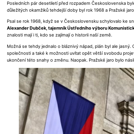
Posledních pár desetiletí před rozpadem Československa byl
důležitých okamžiků tehdejší doby byl rok 1968 a Pražské jar
Psal se rok 1968, když se v Československu schylovalo ke snaz
Alexander Dubček, tajemník Ústředního výboru Komunistic
znalosti mají i ti, kdo se zajímají o historii naší země.
Možná se tehdy jednalo o bláznivý nápad, plán byl ale jasný.
společnosti a také k možnosti uvítat opět větší svobodu proj
ukončení této snahy o změnu. Naopak. Pražské jaro bylo nási